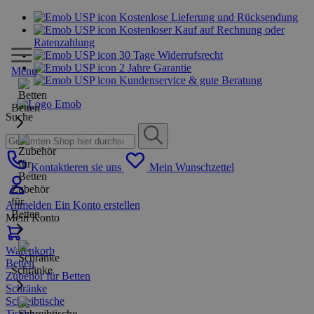
Kostenlose Lieferung und Rücksendung
Kostenloser Kauf auf Rechnung oder
Ratenzahlung
30 Tage Widerrufsrecht
2 Jahre Garantie
Menu
Kundenservice & gute Beratung
Betten
Suche
Kontaktieren sie uns
Mein Wunschzettel
Zubehör
für
Anmelden
Ein Konto erstellen
Betten
Mein Konto
Warenkorb
Betten
Schränke
Zubehör für Betten
Schränke
Schreibtische
Tische