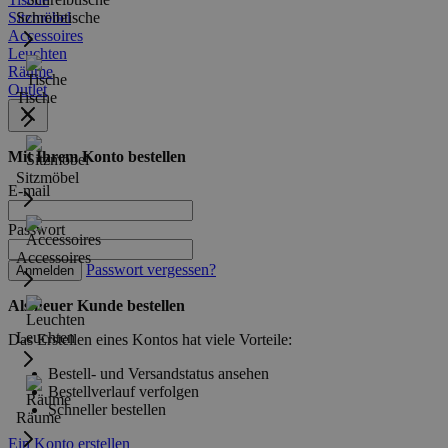
Sitzmöbel
Schreibtische
Accessoires
Leuchten
Räume
Outlet
Tische
Mit Ihrem Konto bestellen
Sitzmöbel
E-mail
Passwort
Accessoires
Passwort vergessen?
Anmelden
Als neuer Kunde bestellen
Leuchten
Das Erstellen eines Kontos hat viele Vorteile:
Bestell- und Versandstatus ansehen
Bestellverlauf verfolgen
Schneller bestellen
Räume
Ein Konto erstellen