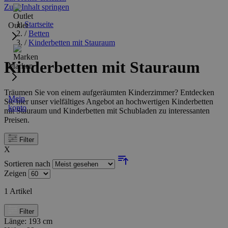
Zum Inhalt springen
Startseite
Outlet
/
Betten
/
Kinderbetten mit Stauraum
Kinderbetten mit Stauraum
Marken
Träumen Sie von einem aufgeräumten Kinderzimmer? Entdecken
Mein
Sie hier unser vielfältiges Angebot an hochwertigen Kinderbetten
konto
mit Stauraum und Kinderbetten mit Schubladen zu interessanten
Preisen.
Filter
X
Sortieren nach
Zeigen
1
Artikel
Filter
Länge:
193 cm