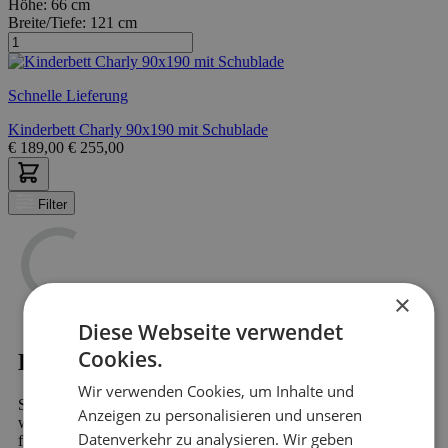
Höhe:
66 cm
Breite/Tiefe:
121 cm
Schnelle Lieferung
Kinderbett Charly 90x190 mit Schublade
€
189,00
€
255,00
Filter
×
Diese Webseite verwendet
Cookies.
Kaufen?
Wir verwenden Cookies, um Inhalte und
Sind Sie auf der Suche nach Kinderbetten mit Stauraum? Dann
Anzeigen zu personalisieren und unseren
werden Sie bei Emob, Ihrem Online-Möbelshop, garantiert
Datenverkehr zu analysieren. Wir geben
finden. In unserem riesigen Sortiment finden Sie mehr als 10.000