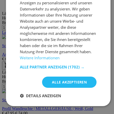
Kostenlose Lieferung und Rücksendung
Anzeigen zu personalisieren und unseren
Kostenloser Kauf auf Rechnung oder Ratenzahlung
Datenverkehr zu analysieren. Wir geben
Länge:
16 cm
Informationen über Ihre Nutzung unserer
Höhe:
56 cm
Website auch an unsere Werbe- und
Breite/Tiefe:
16 cm
Analysepartner weiter, die diese
Letzte Stücke
möglicherweise mit anderen Informationen
kombinieren, die Sie ihnen bereitgestellt
haben oder die sie im Rahmen Ihrer
Schnelle Lieferung
Nutzung ihrer Dienste gesammelt haben.
Aspendos Wandleuchte | METALLGEHÄUSE | Schwarz
Weitere Informationen
€
68,95
€
105,00
ALLE PARTNER ANZEIGEN
(1702) →
Länge:
24 cm
Höhe:
30 cm
Breite/Tiefe:
18 cm
ALLE AKZEPTIEREN
DETAILS ANZEIGEN
Schnelle Lieferung
Profil Wandleuchte | METALLGEHÄUSE | Weiß, Gold
€
47,95
€
74,00