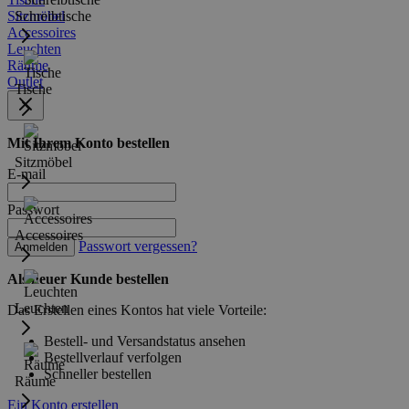
Sitzmöbel
Schreibtische
Accessoires
Leuchten
Räume
Outlet
Tische
Mit Ihrem Konto bestellen
Sitzmöbel
E-mail
Passwort
Accessoires
Passwort vergessen?
Anmelden
Als neuer Kunde bestellen
Leuchten
Das Erstellen eines Kontos hat viele Vorteile:
Bestell- und Versandstatus ansehen
Bestellverlauf verfolgen
Schneller bestellen
Räume
Ein Konto erstellen