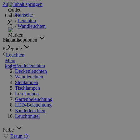
Zum Inhalt springen
Startseite
Outlet
/
Leuchten
/
Wandleuchten
Einkaufsoptionen
Marken
Kategorie
Leuchten
Mein
Pendelleuchten
konto
Deckenleuchten
Wandleuchten
Stehlampen
Tischlampen
Leselampen
Gartenbeleuchtung
LED-Beleuchtung
Kinderleuchten
Leuchtmittel
Farbe
Braun
(3)