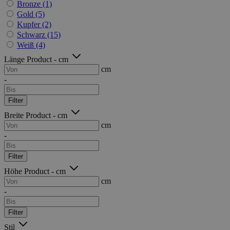
Bronze
(1)
Gold
(5)
Kupfer
(2)
Schwarz
(15)
Weiß
(4)
Länge Product - cm
cm
-
Filter
Breite Product - cm
cm
-
Filter
Höhe Product - cm
cm
-
Filter
Stil