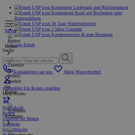
Kostenlose Lieferung und Rücksendung
Kostenloser Kauf auf Rechnung oder
Ratenzahlung
30 Tage Widerrufsrecht
2 Jahre Garantie
Menu
Kundenservice & gute Beratung
Betten
Suche
Kontaktieren sie uns
Mein Wunschzettel
Zubehör
für
Anmelden
Ein Konto erstellen
Betten
Mein Konto
Warenkorb
Betten
Schränke
Zubehör für Betten
Schränke
Schreibtische
Tische