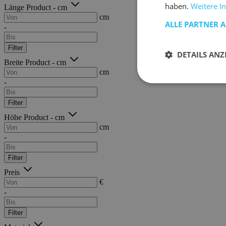
haben.
Weitere I
Länge Product - cm
cm
ALLE PARTNER 
-
Filter
DETAILS ANZ
Breite Product - cm
cm
-
Filter
Höhe Product - cm
cm
-
Filter
Preis
€
-
Filter