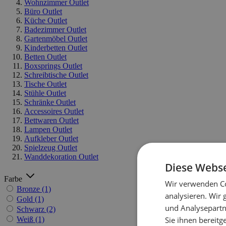
Wohnzimmer Outlet
Büro Outlet
Küche Outlet
Badezimmer Outlet
Gartenmöbel Outlet
Kinderbetten Outlet
Betten Outlet
Boxsprings Outlet
Schreibtische Outlet
Tische Outlet
Stühle Outlet
Schränke Outlet
Accessoires Outlet
Bettwaren Outlet
Lampen Outlet
Aufkleber Outlet
Spielzeug Outlet
Wanddekoration Outlet
Diese Webse
Farbe
Wir verwenden Co
Bronze
(1)
analysieren. Wir
Gold
(1)
und Analysepartn
Schwarz
(2)
Weiß
(1)
Sie ihnen bereitg