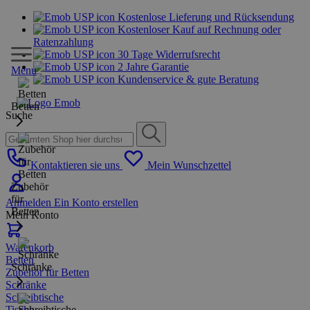
Kostenlose Lieferung und Rücksendung
Kostenloser Kauf auf Rechnung oder
Ratenzahlung
30 Tage Widerrufsrecht
2 Jahre Garantie
Menu
Kundenservice & gute Beratung
Betten
Suche
Kontaktieren sie uns
Mein Wunschzettel
Zubehör
für
Anmelden
Ein Konto erstellen
Betten
Mein Konto
Warenkorb
Betten
Schränke
Zubehör für Betten
Schränke
Schreibtische
Tische