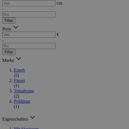
cm
-
Filter
Preis
€
-
Filter
Marke
Emob
(5)
Finori
(1)
Temahome
(2)
Poldimar
(1)
Eigenschaften
Mit Stauraum