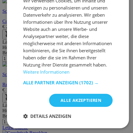
Wir verwenden Cookies, um Inhalte und
Anzeigen zu personalisieren und unseren
Schnelle Lieferung
Datenverkehr zu analysieren. Wir geben
Couchtisch Bérinne-schwarz/nussbaum
Informationen über Ihre Nutzung unserer
€
298,90
€
427,00
Website auch an unsere Werbe- und
Analysepartner weiter, die diese
Länge:
90 cm
möglicherweise mit anderen Informationen
Höhe:
42 cm
kombinieren, die Sie ihnen bereitgestellt
Breite/Tiefe:
60 cm
haben oder die sie im Rahmen Ihrer
Nutzung ihrer Dienste gesammelt haben.
Weitere Informationen
Schnelle Lieferung
ALLE PARTNER ANZEIGEN
(1702) →
Rechteckiger Couchtisch mit Wildeiche-Finish
€
165,00
€
207,00
ALLE AKZEPTIEREN
Länge:
100 cm
Höhe:
40 cm
DETAILS ANZEIGEN
Breite/Tiefe:
60 cm
Letzte Stücke