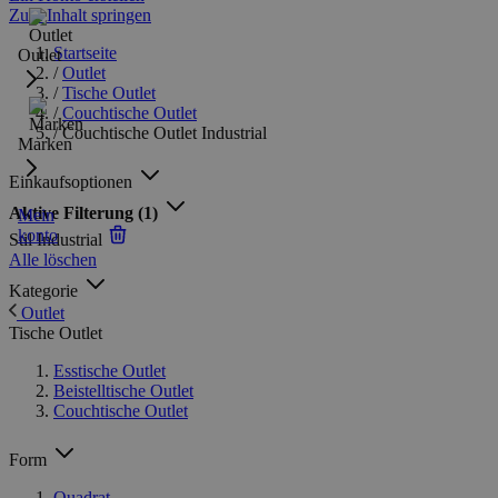
Zum Inhalt springen
Startseite
Outlet
/
Outlet
/
Tische Outlet
/
Couchtische Outlet
/
Couchtische Outlet Industrial
Marken
Einkaufsoptionen
Aktive Filterung
(1)
Mein
konto
Stil
Industrial
Alle löschen
Kategorie
Outlet
Tische Outlet
Esstische Outlet
Beistelltische Outlet
Couchtische Outlet
Form
Quadrat