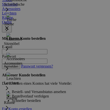
Sitzmöbel
Schreibtische
Accessoires
Leuchten
Räume
Outlet
Tische
Mit Ihrem Konto bestellen
Sitzmöbel
E-mail
Passwort
Accessoires
Passwort vergessen?
Anmelden
Als neuer Kunde bestellen
Leuchten
Das Erstellen eines Kontos hat viele Vorteile:
Bestell- und Versandstatus ansehen
Bestellverlauf verfolgen
Schneller bestellen
Räume
Ein Konto erstellen