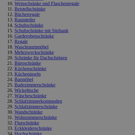
Weinschränke und Flaschenregale
Beistellschränke
Bücherregale
Raumteiler
Schuhschränke
Schuhschränke mit Sitzbank
Garderobenschränke
Regale
Waschraummöbel
Mehrzweckschränke
Schränke für Dachschrägen
Büroschränke
Küchenschränke
Kücheninseln
Barmöbel
Badezimmerschränke
Wickeltische
Wäscheschränke
Schlafzimmerkommoden
Schlafzimmerschränke
Wandschränke
Wohnzimmerschränke
Flurschränke
Eckkleiderschränke
Hochschränke