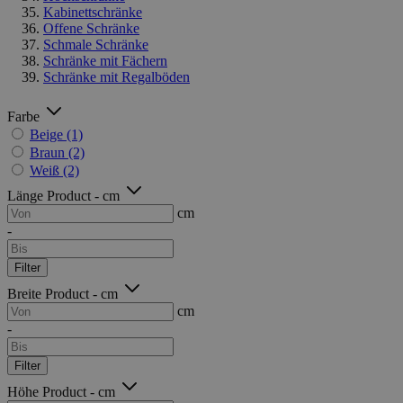
Kabinettschränke
Offene Schränke
Schmale Schränke
Schränke mit Fächern
Schränke mit Regalböden
Farbe
Beige
(1)
Braun
(2)
Weiß
(2)
Länge Product - cm
cm
-
Filter
Breite Product - cm
cm
-
Filter
Höhe Product - cm