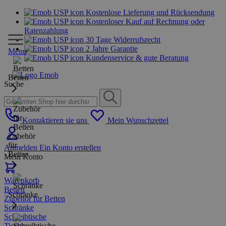
Kostenlose Lieferung und Rücksendung
Kostenloser Kauf auf Rechnung oder
Ratenzahlung
30 Tage Widerrufsrecht
2 Jahre Garantie
Menu
Kundenservice & gute Beratung
Betten
Suche
Kontaktieren sie uns
Mein Wunschzettel
Zubehör
für
Anmelden
Ein Konto erstellen
Betten
Mein Konto
Warenkorb
Betten
Schränke
Zubehör für Betten
Schränke
Schreibtische
Tische