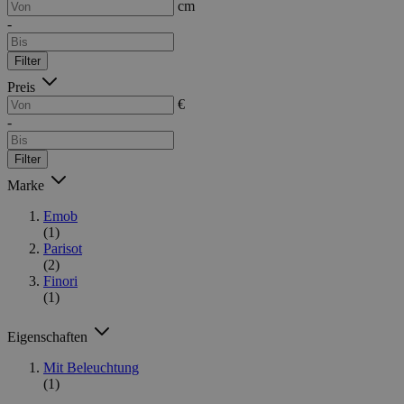
cm
-
Filter
Preis
€
-
Filter
Marke
Emob
(1)
Parisot
(2)
Finori
(1)
Eigenschaften
Mit Beleuchtung
(1)