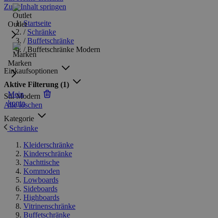
Zum Inhalt springen
Startseite
Outlet
/
Schränke
/
Buffetschränke
/
Buffetschränke Modern
Marken
Einkaufsoptionen
Aktive Filterung
(1)
Mein
Stil
Modern
konto
Alle löschen
Kategorie
Schränke
Kleiderschränke
Kinderschränke
Nachttische
Kommoden
Lowboards
Sideboards
Highboards
Vitrinenschränke
Buffetschränke