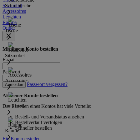
Sitzmöbel
Schreibtische
Accessoires
Leuchten
Räume
Outlet
Tische
Mit Ihrem Konto bestellen
Sitzmöbel
E-mail
Passwort
Accessoires
Passwort vergessen?
Anmelden
Als neuer Kunde bestellen
Leuchten
Das Erstellen eines Kontos hat viele Vorteile:
Bestell- und Versandstatus ansehen
Bestellverlauf verfolgen
Schneller bestellen
Räume
Ein Konto erstellen