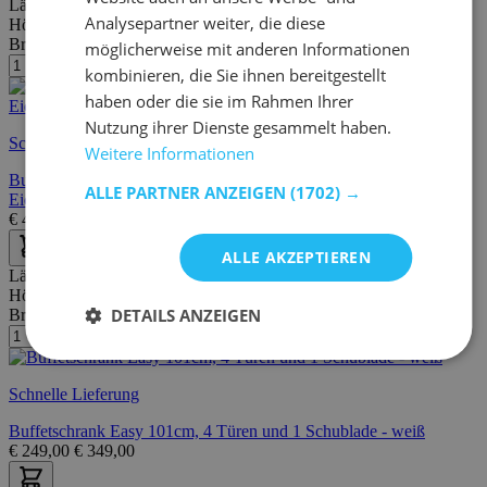
Länge:
125 cm
Analysepartner weiter, die diese
Höhe:
128 cm
Breite/Tiefe:
38 cm
möglicherweise mit anderen Informationen
kombinieren, die Sie ihnen bereitgestellt
haben oder die sie im Rahmen Ihrer
Nutzung ihrer Dienste gesammelt haben.
Schnelle Lieferung
Weitere Informationen
Buffetschrank Bellini 125cm 3 Türen und 2 Schubladen -
ALLE PARTNER ANZEIGEN
(1702) →
Eiche/anthrazit
€
499,00
€
856,00
ALLE AKZEPTIEREN
Länge:
100 cm
Höhe:
184 cm
DETAILS ANZEIGEN
Breite/Tiefe:
40 cm
Schnelle Lieferung
Buffetschrank Easy 101cm, 4 Türen und 1 Schublade - weiß
€
249,00
€
349,00