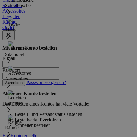
Sitzmöbel
Schreibtische
Accessoires
Leuchten
Räume
Outlet
Tische
Mit Ihrem Konto bestellen
Sitzmöbel
E-mail
Passwort
Accessoires
Passwort vergessen?
Anmelden
Als neuer Kunde bestellen
Leuchten
Das Erstellen eines Kontos hat viele Vorteile:
Bestell- und Versandstatus ansehen
Bestellverlauf verfolgen
Schneller bestellen
Räume
Ein Konto erstellen