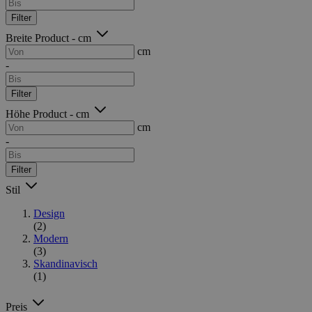
Filter
Breite Product - cm
cm
-
Filter
Höhe Product - cm
cm
-
Filter
Stil
Design
(2)
Modern
(3)
Skandinavisch
(1)
Preis