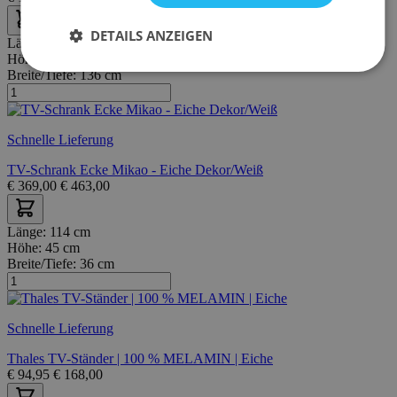
DETAILS ANZEIGEN
Länge:
150 cm
Höhe:
46 cm
Breite/Tiefe:
136 cm
Schnelle Lieferung
TV-Schrank Ecke Mikao - Eiche Dekor/Weiß
€
369,00
€
463,00
Länge:
114 cm
Höhe:
45 cm
Breite/Tiefe:
36 cm
Schnelle Lieferung
Thales TV-Ständer | 100 % MELAMIN | Eiche
€
94,95
€
168,00