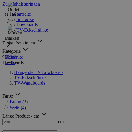
Zum Inhalt springen
Startseite
Outlet
/
Schränke
/
Lowboards
/
TV-Eckschränke
Marken
Einkaufsoptionen
Kategorie
Schränke
Mein
Lowboards
konto
Hängende TV-Lowboards
TV-Eckschränke
TV-Wandboards
Farbe
Braun
(3)
Weiß
(4)
Länge Product - cm
cm
-