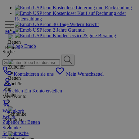
Kostenlose Lieferung und Rücksendung
Kostenloser Kauf auf Rechnung oder
Ratenzahlung
30 Tage Widerrufsrecht
2 Jahre Garantie
Menu
Kundenservice & gute Beratung
Betten
Suche
Kontaktieren sie uns
Mein Wunschzettel
Zubehör
für
Anmelden
Ein Konto erstellen
Betten
Mein Konto
Warenkorb
Betten
Schränke
Zubehör für Betten
Schränke
Schreibtische
Tische