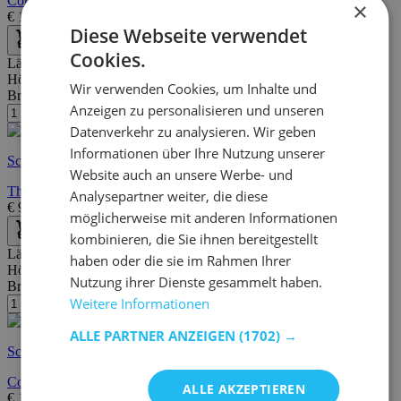
Compact TV-Ständer | 100 % MELAMIN | Weiß, Eiche
×
€
189,00
€
336,00
Diese Webseite verwendet
Cookies.
Länge:
114 cm
Höhe:
45 cm
Wir verwenden Cookies, um Inhalte und
Breite/Tiefe:
36 cm
Anzeigen zu personalisieren und unseren
Datenverkehr zu analysieren. Wir geben
Informationen über Ihre Nutzung unserer
Schnelle Lieferung
Website auch an unsere Werbe- und
Thales TV-Ständer | 100 % MELAMIN | Weiß
Analysepartner weiter, die diese
€
94,95
€
168,00
möglicherweise mit anderen Informationen
kombinieren, die Sie ihnen bereitgestellt
Länge:
92 cm
haben oder die sie im Rahmen Ihrer
Höhe:
32 cm
Nutzung ihrer Dienste gesammelt haben.
Breite/Tiefe:
90 cm
Weitere Informationen
ALLE PARTNER ANZEIGEN
(1702) →
Schnelle Lieferung
Compact TV-Ständer | 100 % MELAMIN | Weiß
ALLE AKZEPTIEREN
€
189,00
€
337,00