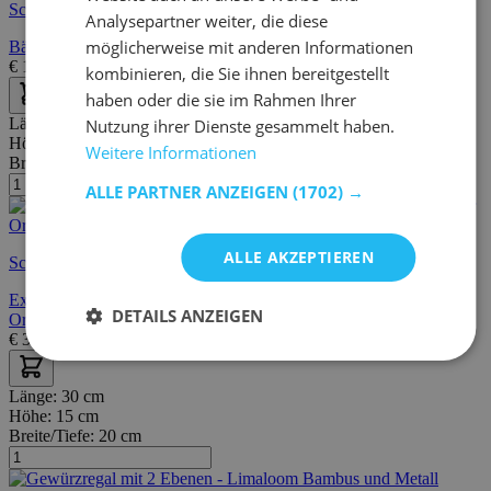
Schnelle Lieferung
Analysepartner weiter, die diese
möglicherweise mit anderen Informationen
Bäckergestell, Stahl und Spanplatte, 21 kg
€
119,00
€
165,00
kombinieren, die Sie ihnen bereitgestellt
haben oder die sie im Rahmen Ihrer
Länge:
32 cm
Nutzung ihrer Dienste gesammelt haben.
Höhe:
11 cm
Weitere Informationen
Breite/Tiefe:
24 cm
ALLE PARTNER ANZEIGEN
(1702) →
ALLE AKZEPTIEREN
Schnelle Lieferung
Expandierbares Bambus-Gewürzregal mit 2 Ebenen - stapelbarer
DETAILS ANZEIGEN
Organizer für Schrank / Arbeitsplatte
€
39,95
€
55,00
Länge:
30 cm
Höhe:
15 cm
Breite/Tiefe:
20 cm