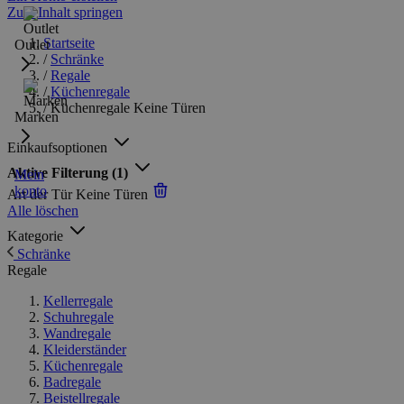
Zum Inhalt springen
Startseite
Outlet
/
Schränke
/
Regale
/
Küchenregale
/
Küchenregale Keine Türen
Marken
Einkaufsoptionen
Aktive Filterung
(1)
Mein
konto
Art der Tür
Keine Türen
Alle löschen
Kategorie
Schränke
Regale
Kellerregale
Schuhregale
Wandregale
Kleiderständer
Küchenregale
Badregale
Beistellregale