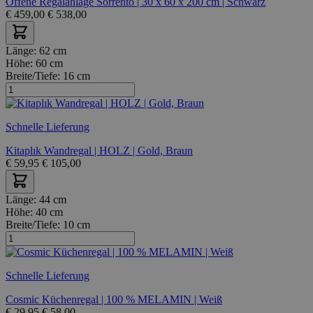
Offene Regalanlage Sorrento | 30 x 60 x 200 cm | Schwarz
€
459,00
€
538,00
Länge:
62 cm
Höhe:
60 cm
Breite/Tiefe:
16 cm
Schnelle Lieferung
Kitaplık Wandregal | HOLZ | Gold, Braun
€
59,95
€
105,00
Länge:
44 cm
Höhe:
40 cm
Breite/Tiefe:
10 cm
Schnelle Lieferung
Cosmic Küchenregal | 100 % MELAMIN | Weiß
€
29,95
€
58,00