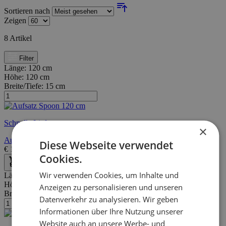
Sortieren nach
Zeigen
8
Artikel
Filter
Länge:
120 cm
Höhe:
120 cm
Breite/Tiefe:
15 cm
Schnelle Lieferung
×
Aufsatz Spoon 120 cm
Diese Webseite verwendet
€
135,00
€
244,00
Cookies.
Wir verwenden Cookies, um Inhalte und
Länge:
80 cm
Höhe:
167 cm
Anzeigen zu personalisieren und unseren
Breite/Tiefe:
40 cm
Datenverkehr zu analysieren. Wir geben
Informationen über Ihre Nutzung unserer
Website auch an unsere Werbe- und