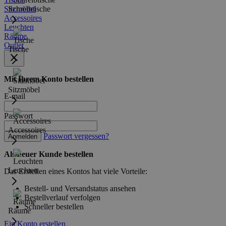
Sitzmöbel
Schreibtische
Accessoires
Leuchten
Räume
Outlet
Tische
Mit Ihrem Konto bestellen
Sitzmöbel
E-mail
Passwort
Accessoires
Passwort vergessen?
Anmelden
Als neuer Kunde bestellen
Leuchten
Das Erstellen eines Kontos hat viele Vorteile:
Bestell- und Versandstatus ansehen
Bestellverlauf verfolgen
Schneller bestellen
Räume
Ein Konto erstellen