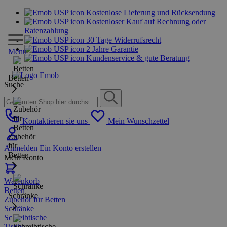
Kostenlose Lieferung und Rücksendung
Kostenloser Kauf auf Rechnung oder
Ratenzahlung
30 Tage Widerrufsrecht
2 Jahre Garantie
Menu
Kundenservice & gute Beratung
Betten
Suche
Kontaktieren sie uns
Mein Wunschzettel
Zubehör
für
Anmelden
Ein Konto erstellen
Betten
Mein Konto
Warenkorb
Betten
Schränke
Zubehör für Betten
Schränke
Schreibtische
Tische