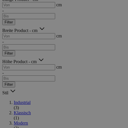
cm
-
Filter
Breite Product - cm
cm
-
Filter
Höhe Product - cm
cm
-
Filter
Stil
Industrial
(3)
Klassisch
(1)
Modern