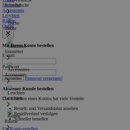
Sitzmöbel
Schreibtische
Accessoires
Leuchten
Räume
Outlet
Tische
Mit Ihrem Konto bestellen
Sitzmöbel
E-mail
Passwort
Accessoires
Passwort vergessen?
Anmelden
Als neuer Kunde bestellen
Leuchten
Das Erstellen eines Kontos hat viele Vorteile:
Bestell- und Versandstatus ansehen
Bestellverlauf verfolgen
Schneller bestellen
Räume
Ein Konto erstellen