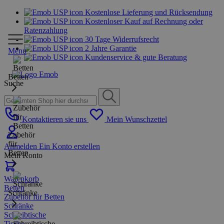
Kostenlose Lieferung und Rücksendung
Kostenloser Kauf auf Rechnung oder
Ratenzahlung
30 Tage Widerrufsrecht
2 Jahre Garantie
Menu
Kundenservice & gute Beratung
Betten
Suche
Kontaktieren sie uns
Mein Wunschzettel
Zubehör
für
Anmelden
Ein Konto erstellen
Betten
Mein Konto
Warenkorb
Betten
Schränke
Zubehör für Betten
Schränke
Schreibtische
Tische