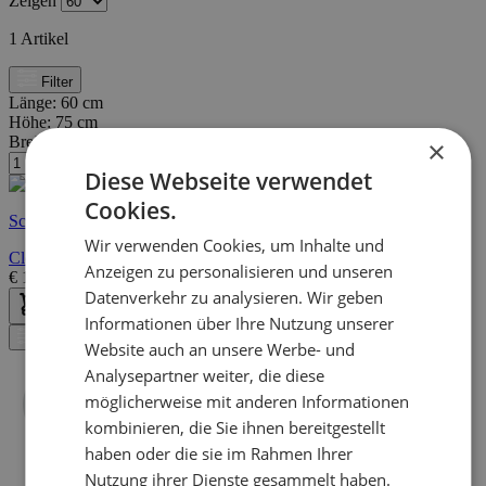
Zeigen
1
Artikel
Filter
Länge:
60 cm
Höhe:
75 cm
Breite/Tiefe:
13 cm
×
Diese Webseite verwendet
Cookies.
Schnelle Lieferung
Wir verwenden Cookies, um Inhalte und
Cloud Badezimmerschrank | 100 % MELAMIN | Helles Mokka
Anzeigen zu personalisieren und unseren
€
125,00
€
189,00
Datenverkehr zu analysieren. Wir geben
Informationen über Ihre Nutzung unserer
Filter
Website auch an unsere Werbe- und
Analysepartner weiter, die diese
möglicherweise mit anderen Informationen
kombinieren, die Sie ihnen bereitgestellt
haben oder die sie im Rahmen Ihrer
Nutzung ihrer Dienste gesammelt haben.