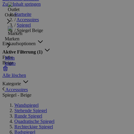
Zum Inhalt springen
Startseite
Outlet
/
Accessoires
/
Spiegel
/
Spiegel Beige
Marken
Einkaufsoptionen
Aktive Filterung
(1)
Farbe
Mein
Beige
konto
Alle löschen
Kategorie
Accessoires
Spiegel - Beige
Wandspiegel
Stehende Spiegel
Runde Spiegel
Quadratische Spiegel
Rechteckige Spiegel
Badspiegel