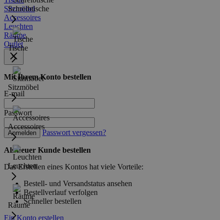
Sitzmöbel
Schreibtische
Accessoires
Leuchten
Räume
Outlet
Tische
Mit Ihrem Konto bestellen
Sitzmöbel
E-mail
Passwort
Accessoires
Passwort vergessen?
Anmelden
Als neuer Kunde bestellen
Leuchten
Das Erstellen eines Kontos hat viele Vorteile:
Bestell- und Versandstatus ansehen
Bestellverlauf verfolgen
Schneller bestellen
Räume
Ein Konto erstellen