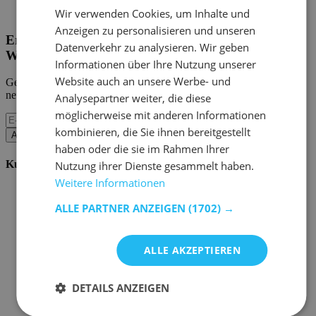
Home Emob
|
Mein Konto
Wir verwenden Cookies, um Inhalte und
Anzeigen zu personalisieren und unseren
Erhalten Sie unsere neuen Kollektionen und
Datenverkehr zu analysieren. Wir geben
Werbeaktionen.
Informationen über Ihre Nutzung unserer
Website auch an unsere Werbe- und
Geben Sie uns Ihre E-Mail und Sie werden monatlich über die
neuesten Ereignisse informiert.
Analysepartner weiter, die diese
möglicherweise mit anderen Informationen
kombinieren, die Sie ihnen bereitgestellt
Abonnieren
haben oder die sie im Rahmen Ihrer
Kundenservice
Nutzung ihrer Dienste gesammelt haben.
Weitere Informationen
Bestellen bei Emob
Zahlungsmöglichkeiten
ALLE PARTNER ANZEIGEN
(1702) →
Versand und Lieferung
Service und Garantie
Stornieren oder retournieren
ALLE AKZEPTIEREN
Beschwerde
Tipps zur Montage
Pflegehinweise
DETAILS ANZEIGEN
Paswort Vergessen?
FAQ