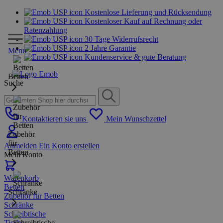
Kostenlose Lieferung und Rücksendung
Kostenloser Kauf auf Rechnung oder
Ratenzahlung
30 Tage Widerrufsrecht
2 Jahre Garantie
Menu
Kundenservice & gute Beratung
Betten
Suche
Kontaktieren sie uns
Mein Wunschzettel
Zubehör
für
Anmelden
Ein Konto erstellen
Betten
Mein Konto
Warenkorb
Betten
Schränke
Zubehör für Betten
Schränke
Schreibtische
Tische