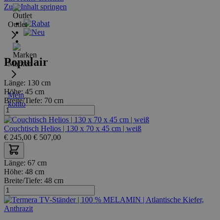
Zum Inhalt springen
Outlet
Populair
Marken
Länge:
130 cm
Höhe:
45 cm
Mein
Breite/Tiefe:
70 cm
konto
Couchtisch Helios | 130 x 70 x 45 cm | weiß
€
245,00
€
507,00
Länge:
67 cm
Höhe:
48 cm
Breite/Tiefe:
48 cm