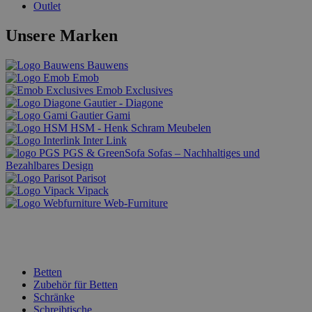
Outlet
Unsere Marken
Bauwens
Emob
Emob Exclusives
Gautier - Diagone
Gautier Gami
HSM - Henk Schram Meubelen
Inter Link
PGS & GreenSofa Sofas – Nachhaltiges und
Bezahlbares Design
Parisot
Vipack
Web-Furniture
Betten
Zubehör für Betten
Schränke
Schreibtische