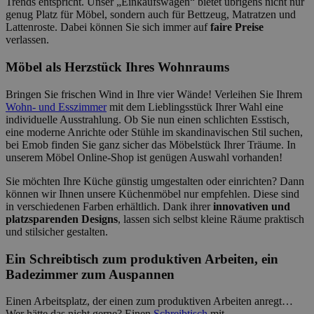
Trends entspricht. Unser „Einkaufswagen“ bietet übrigens nicht nur
genug Platz für Möbel, sondern auch für Bettzeug, Matratzen und
Lattenroste. Dabei können Sie sich immer auf
faire Preise
verlassen.
Möbel als Herzstück Ihres Wohnraums
Bringen Sie frischen Wind in Ihre vier Wände! Verleihen Sie Ihrem
Wohn- und Esszimmer
mit dem Lieblingsstück Ihrer Wahl eine
individuelle Ausstrahlung. Ob Sie nun einen schlichten Esstisch,
eine moderne Anrichte oder Stühle im skandinavischen Stil suchen,
bei Emob finden Sie ganz sicher das Möbelstück Ihrer Träume. In
unserem Möbel Online-Shop ist genügen Auswahl vorhanden!
Sie möchten Ihre Küche günstig umgestalten oder einrichten? Dann
können wir Ihnen unsere Küchenmöbel nur empfehlen. Diese sind
in verschiedenen Farben erhältlich. Dank ihrer
innovativen und
platzsparenden Designs
, lassen sich selbst kleine Räume praktisch
und stilsicher gestalten.
Ein Schreibtisch zum produktiven Arbeiten, ein
Badezimmer zum Auspannen
Einen Arbeitsplatz, der einen zum produktiven Arbeiten anregt…
Wer hätte das nicht gerne? Einen
Schreibtisch
mit