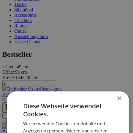
Tische
Sitzmöbel
Accessoires
Leuchten
Räume
Outlet
Ausstellungsraum
Letzte Chance
Bestseller
Länge:
49 cm
Höhe:
91 cm
Breite/Tiefe:
45 cm
Barhocker Ozan 68cm - grau
×
€
115,00
€
165,00
Diese Webseite verwendet
Cookies.
Letzte Stücke
Wir verwenden Cookies, um Inhalte und
Anzeigen zu personalisieren und unseren
Esszimmerstuhl Merlino - schwarz