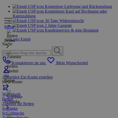
Kostenlose Lieferung und Rücksendung
Kostenloser Kauf auf Rechnung oder
Ratenzahlung
30 Tage Widerrufsrecht
2 Jahre Garantie
Menu
Kundenservice & gute Beratung
Betten
Suche
Kontaktieren sie uns
Mein Wunschzettel
Zubehör
für
Anmelden
Ein Konto erstellen
Betten
Mein Konto
Warenkorb
Betten
Schränke
Zubehör für Betten
Schränke
Schreibtische
Tische