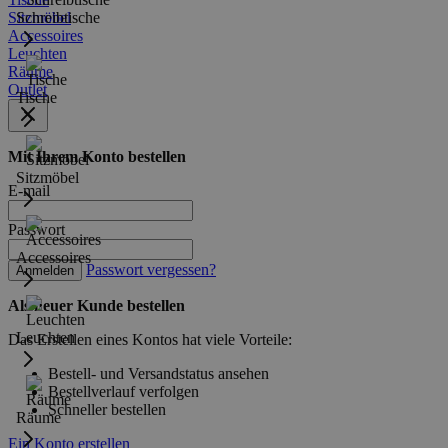
Sitzmöbel
Schreibtische
Accessoires
Leuchten
Räume
Outlet
Tische
Mit Ihrem Konto bestellen
Sitzmöbel
E-mail
Passwort
Accessoires
Passwort vergessen?
Anmelden
Als neuer Kunde bestellen
Leuchten
Das Erstellen eines Kontos hat viele Vorteile:
Bestell- und Versandstatus ansehen
Bestellverlauf verfolgen
Schneller bestellen
Räume
Ein Konto erstellen