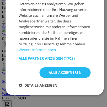
Datenverkehr zu analysieren. Wir geben
€
49,00
€
192,00
Länge:
47 cm
Informationen über Ihre Nutzung unserer
Höhe:
95 cm
Website auch an unsere Werbe- und
Breite/Tiefe:
41 cm
Analysepartner weiter, die diese
Ausstellungsraum
möglicherweise mit anderen Informationen
kombinieren, die Sie ihnen bereitgestellt
Verstellbarer Barhocker Fontana - cognac
haben oder die sie im Rahmen Ihrer
€
96,95
€
136,00
Nutzung ihrer Dienste gesammelt haben.
Weitere Informationen
Länge:
30 cm
Höhe:
14 cm
ALLE PARTNER ANZEIGEN
(1702) →
Breite/Tiefe:
20 cm
ALLE AKZEPTIEREN
Schnelle Lieferung
DETAILS ANZEIGEN
Wr046 Dekoratives Wandregal aus Holz | 100 % Fichtenholz |
Walnuss, Schwarz
€
36,95
€
74,00