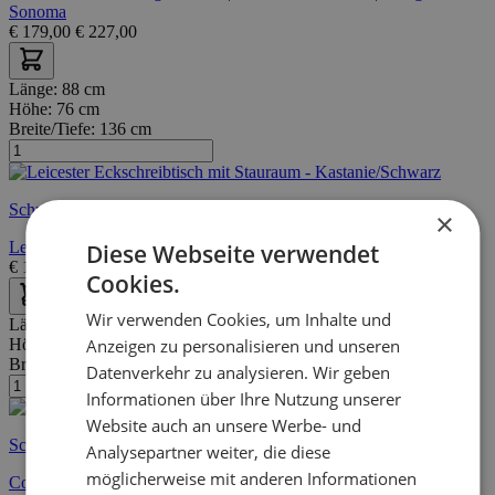
Sonoma
€
179,00
€
227,00
Länge:
88 cm
Höhe:
76 cm
Breite/Tiefe:
136 cm
Schnelle Lieferung
×
Leicester Eckschreibtisch mit Stauraum - Kastanie/Schwarz
Diese Webseite verwendet
€
189,00
€
305,00
Cookies.
Wir verwenden Cookies, um Inhalte und
Länge:
60 cm
Anzeigen zu personalisieren und unseren
Höhe:
42 cm
Breite/Tiefe:
106 cm
Datenverkehr zu analysieren. Wir geben
Informationen über Ihre Nutzung unserer
Website auch an unsere Werbe- und
Schnelle Lieferung
Analysepartner weiter, die diese
möglicherweise mit anderen Informationen
Couchtisch Arnhem 60x106 industrial - schwarz/kastanie