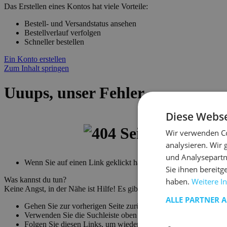
Das Erstellen eines Kontos hat viele Vorteile:
Bestell- und Versandstatus ansehen
Bestellverlauf verfolgen
Schneller bestellen
Ein Konto erstellen
Zum Inhalt springen
Uuups, unser Fehler.....
Diese Webse
Wir verwenden Co
analysieren. Wir
und Analysepartn
Wenn Sie auf einen Link geklickt haben, um hierher zu gelangen,
Sie ihnen bereitg
Was kannst du tun?
haben.
Weitere I
Keine Angst, in der Nähe ist Hilfe! Es gibt viele Möglichkeiten, mi
ALLE PARTNER 
Gehen Sie zur vorherigen Seite zurück.
Verwenden Sie die Suchleiste oben auf der Seite, um nach Ihre
Folgen Sie diesen Links, um wieder auf Kurs zu kommen!