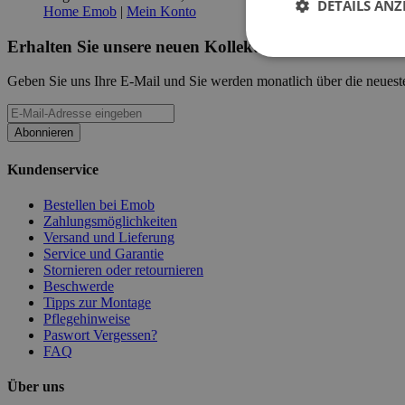
DETAILS ANZ
Home Emob
|
Mein Konto
Erhalten Sie unsere neuen Kollektionen und Werbeak
Geben Sie uns Ihre E-Mail und Sie werden monatlich über die neueste
Abonnieren
Kundenservice
Bestellen bei Emob
Zahlungsmöglichkeiten
Versand und Lieferung
Service und Garantie
Stornieren oder retournieren
Beschwerde
Tipps zur Montage
Pflegehinweise
Paswort Vergessen?
FAQ
Über uns