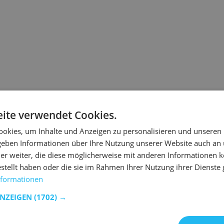
ite verwendet Cookies.
Die von Ihnen angeforderte
warum.
okies, um Inhalte und Anzeigen zu personalisieren und unseren
 geben Informationen über Ihre Nutzung unserer Website auch an
Wenn Sie die URL direkt ei
ist.
er weiter, die diese möglicherweise mit anderen Informationen k
 ist der Link veraltet.
estellt haben oder die sie im Rahmen Ihrer Nutzung ihrer Dienst
nformationen
t Emob wieder auf Kurs zu kommen.
ANZEIGEN
(1702) →
n Produkten zu suchen.