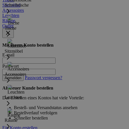
Sitzmöbel
Schreibtische
Accessoires
Leuchten
Räume
Outlet
Tische
Mit Ihrem Konto bestellen
Sitzmöbel
E-mail
Passwort
Accessoires
Passwort vergessen?
Anmelden
Als neuer Kunde bestellen
Leuchten
Das Erstellen eines Kontos hat viele Vorteile:
Bestell- und Versandstatus ansehen
Bestellverlauf verfolgen
Schneller bestellen
Räume
Ein Konto erstellen