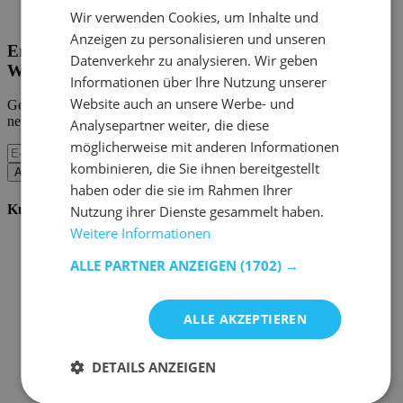
Home Emob
|
Mein Konto
Wir verwenden Cookies, um Inhalte und
Anzeigen zu personalisieren und unseren
Erhalten Sie unsere neuen Kollektionen und
Datenverkehr zu analysieren. Wir geben
Werbeaktionen.
Informationen über Ihre Nutzung unserer
Website auch an unsere Werbe- und
Geben Sie uns Ihre E-Mail und Sie werden monatlich über die
neuesten Ereignisse informiert.
Analysepartner weiter, die diese
möglicherweise mit anderen Informationen
kombinieren, die Sie ihnen bereitgestellt
Abonnieren
haben oder die sie im Rahmen Ihrer
Kundenservice
Nutzung ihrer Dienste gesammelt haben.
Weitere Informationen
Bestellen bei Emob
Zahlungsmöglichkeiten
ALLE PARTNER ANZEIGEN
(1702) →
Versand und Lieferung
Service und Garantie
Stornieren oder retournieren
ALLE AKZEPTIEREN
Beschwerde
Tipps zur Montage
Pflegehinweise
DETAILS ANZEIGEN
Paswort Vergessen?
FAQ