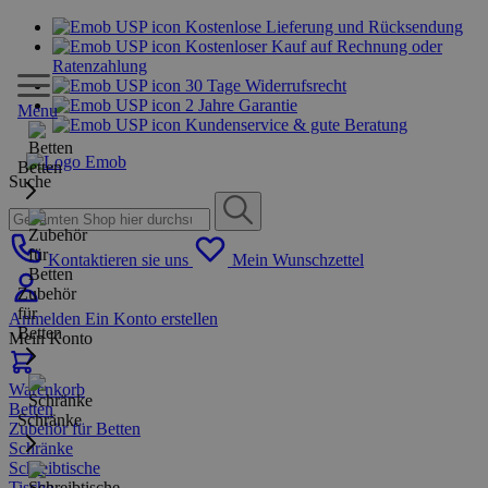
Kostenlose Lieferung und Rücksendung
Kostenloser Kauf auf Rechnung oder
Ratenzahlung
30 Tage Widerrufsrecht
2 Jahre Garantie
Menu
Kundenservice & gute Beratung
Betten
Suche
Kontaktieren sie uns
Mein Wunschzettel
Zubehör
für
Anmelden
Ein Konto erstellen
Betten
Mein Konto
Warenkorb
Betten
Schränke
Zubehör für Betten
Schränke
Schreibtische
Tische