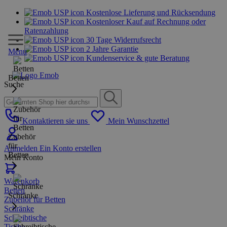
Kostenlose Lieferung und Rücksendung
Kostenloser Kauf auf Rechnung oder
Ratenzahlung
30 Tage Widerrufsrecht
2 Jahre Garantie
Menu
Kundenservice & gute Beratung
Betten
Suche
Kontaktieren sie uns
Mein Wunschzettel
Zubehör
für
Anmelden
Ein Konto erstellen
Betten
Mein Konto
Warenkorb
Betten
Schränke
Zubehör für Betten
Schränke
Schreibtische
Tische