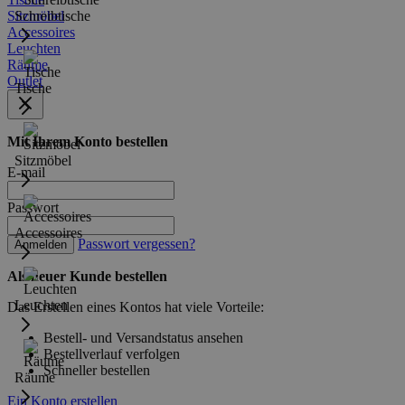
Sitzmöbel
Schreibtische
Accessoires
Leuchten
Räume
Outlet
Tische
Mit Ihrem Konto bestellen
Sitzmöbel
E-mail
Passwort
Accessoires
Passwort vergessen?
Anmelden
Als neuer Kunde bestellen
Leuchten
Das Erstellen eines Kontos hat viele Vorteile:
Bestell- und Versandstatus ansehen
Bestellverlauf verfolgen
Schneller bestellen
Räume
Ein Konto erstellen