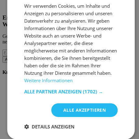
Home Emob
|
Mein Konto
Wir verwenden Cookies, um Inhalte und
Anzeigen zu personalisieren und unseren
Erhalten Sie unsere neuen Kollektionen und
Datenverkehr zu analysieren. Wir geben
Werbeaktionen.
Informationen über Ihre Nutzung unserer
Website auch an unsere Werbe- und
Geben Sie uns Ihre E-Mail und Sie werden monatlich über die
neuesten Ereignisse informiert.
Analysepartner weiter, die diese
möglicherweise mit anderen Informationen
kombinieren, die Sie ihnen bereitgestellt
Abonnieren
haben oder die sie im Rahmen Ihrer
Kundenservice
Nutzung ihrer Dienste gesammelt haben.
Weitere Informationen
Bestellen bei Emob
Zahlungsmöglichkeiten
ALLE PARTNER ANZEIGEN
(1702) →
Versand und Lieferung
Service und Garantie
Stornieren oder retournieren
ALLE AKZEPTIEREN
Beschwerde
Tipps zur Montage
Pflegehinweise
DETAILS ANZEIGEN
Paswort Vergessen?
FAQ