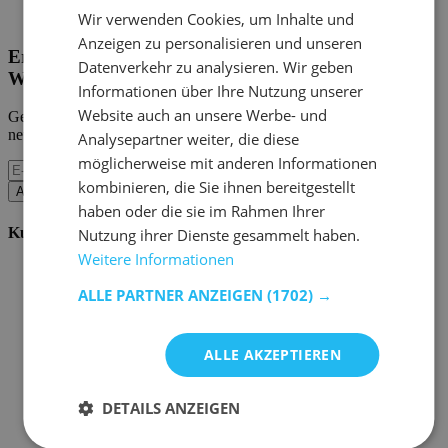
Home Emob
|
Mein Konto
Wir verwenden Cookies, um Inhalte und
Anzeigen zu personalisieren und unseren
Erhalten Sie unsere neuen Kollektionen und
Datenverkehr zu analysieren. Wir geben
Werbeaktionen.
Informationen über Ihre Nutzung unserer
Website auch an unsere Werbe- und
Geben Sie uns Ihre E-Mail und Sie werden monatlich über die
neuesten Ereignisse informiert.
Analysepartner weiter, die diese
möglicherweise mit anderen Informationen
kombinieren, die Sie ihnen bereitgestellt
Abonnieren
haben oder die sie im Rahmen Ihrer
Kundenservice
Nutzung ihrer Dienste gesammelt haben.
Weitere Informationen
Bestellen bei Emob
Zahlungsmöglichkeiten
ALLE PARTNER ANZEIGEN
(1702) →
Versand und Lieferung
Service und Garantie
Stornieren oder retournieren
ALLE AKZEPTIEREN
Beschwerde
Tipps zur Montage
Pflegehinweise
DETAILS ANZEIGEN
Paswort Vergessen?
FAQ