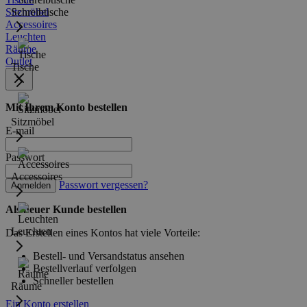
Sitzmöbel
Schreibtische
Accessoires
Leuchten
Räume
Outlet
Tische
Mit Ihrem Konto bestellen
Sitzmöbel
E-mail
Passwort
Accessoires
Passwort vergessen?
Anmelden
Als neuer Kunde bestellen
Leuchten
Das Erstellen eines Kontos hat viele Vorteile:
Bestell- und Versandstatus ansehen
Bestellverlauf verfolgen
Schneller bestellen
Räume
Ein Konto erstellen