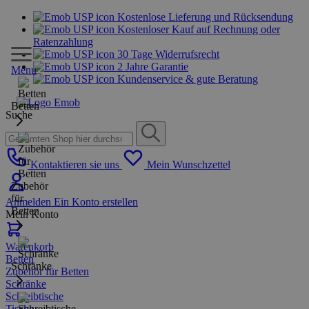
Kostenlose Lieferung und Rücksendung
Kostenloser Kauf auf Rechnung oder
Ratenzahlung
30 Tage Widerrufsrecht
2 Jahre Garantie
Menu
Kundenservice & gute Beratung
Betten
Suche
Kontaktieren sie uns
Mein Wunschzettel
Zubehör
für
Anmelden
Ein Konto erstellen
Betten
Mein Konto
Warenkorb
Betten
Schränke
Zubehör für Betten
Schränke
Schreibtische
Tische