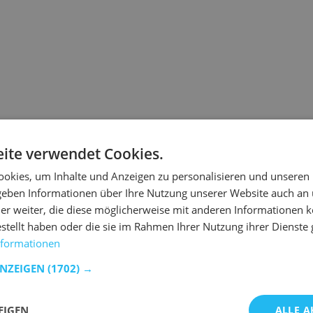
Die von Ihnen angeforderte
ite verwendet Cookies.
warum.
okies, um Inhalte und Anzeigen zu personalisieren und unseren
Wenn Sie die URL direkt ei
 geben Informationen über Ihre Nutzung unserer Website auch an
ist.
er weiter, die diese möglicherweise mit anderen Informationen k
 ist der Link veraltet.
estellt haben oder die sie im Rahmen Ihrer Nutzung ihrer Dienst
nformationen
t Emob wieder auf Kurs zu kommen.
ANZEIGEN
(1702) →
n Produkten zu suchen.
EIGEN
ALLE A