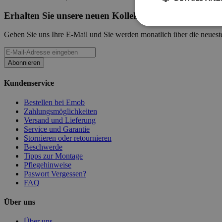
Erhalten Sie unsere neuen Kollektionen und Werbeak
Geben Sie uns Ihre E-Mail und Sie werden monatlich über die neueste
Abonnieren
Kundenservice
Bestellen bei Emob
Zahlungsmöglichkeiten
Versand und Lieferung
Service und Garantie
Stornieren oder retournieren
Beschwerde
Tipps zur Montage
Pflegehinweise
Paswort Vergessen?
FAQ
Über uns
Über uns