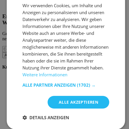
Home Emob
|
Mein Konto
Wir verwenden Cookies, um Inhalte und
Anzeigen zu personalisieren und unseren
Erhalten Sie unsere neuen Kollektionen und
Datenverkehr zu analysieren. Wir geben
Werbeaktionen.
Informationen über Ihre Nutzung unserer
Website auch an unsere Werbe- und
Geben Sie uns Ihre E-Mail und Sie werden monatlich über die
neuesten Ereignisse informiert.
Analysepartner weiter, die diese
möglicherweise mit anderen Informationen
kombinieren, die Sie ihnen bereitgestellt
Abonnieren
haben oder die sie im Rahmen Ihrer
Kundenservice
Nutzung ihrer Dienste gesammelt haben.
Weitere Informationen
Bestellen bei Emob
Zahlungsmöglichkeiten
ALLE PARTNER ANZEIGEN
(1702) →
Versand und Lieferung
Service und Garantie
Stornieren oder retournieren
ALLE AKZEPTIEREN
Beschwerde
Tipps zur Montage
Pflegehinweise
DETAILS ANZEIGEN
Paswort Vergessen?
FAQ