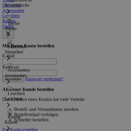
Sitzmöbel
Schreibtische
Accessoires
Leuchten
Räume
Outlet
Tische
Mit Ihrem Konto bestellen
Sitzmöbel
E-mail
Passwort
Accessoires
Passwort vergessen?
Anmelden
Als neuer Kunde bestellen
Leuchten
Das Erstellen eines Kontos hat viele Vorteile:
Bestell- und Versandstatus ansehen
Bestellverlauf verfolgen
Schneller bestellen
Räume
Ein Konto erstellen