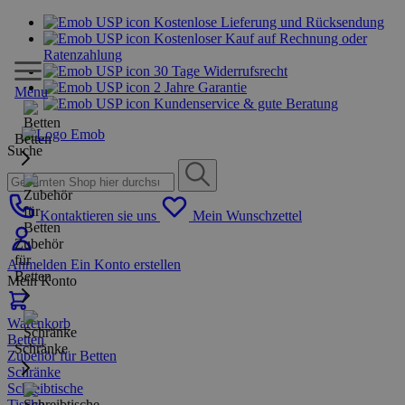
Kostenlose Lieferung und Rücksendung
Kostenloser Kauf auf Rechnung oder
Ratenzahlung
30 Tage Widerrufsrecht
2 Jahre Garantie
Menu
Kundenservice & gute Beratung
Betten
Suche
Kontaktieren sie uns
Mein Wunschzettel
Zubehör
für
Anmelden
Ein Konto erstellen
Betten
Mein Konto
Warenkorb
Betten
Schränke
Zubehör für Betten
Schränke
Schreibtische
Tische