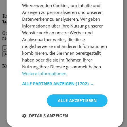
Home Emob
|
Mein Konto
Wir verwenden Cookies, um Inhalte und
Anzeigen zu personalisieren und unseren
Erhalten Sie unsere neuen Kollektionen und
Datenverkehr zu analysieren. Wir geben
Werbeaktionen.
Informationen über Ihre Nutzung unserer
Website auch an unsere Werbe- und
Geben Sie uns Ihre E-Mail und Sie werden monatlich über die
neuesten Ereignisse informiert.
Analysepartner weiter, die diese
möglicherweise mit anderen Informationen
kombinieren, die Sie ihnen bereitgestellt
Abonnieren
haben oder die sie im Rahmen Ihrer
Kundenservice
Nutzung ihrer Dienste gesammelt haben.
Weitere Informationen
Bestellen bei Emob
Zahlungsmöglichkeiten
ALLE PARTNER ANZEIGEN
(1702) →
Versand und Lieferung
Service und Garantie
Stornieren oder retournieren
ALLE AKZEPTIEREN
Beschwerde
Tipps zur Montage
Pflegehinweise
DETAILS ANZEIGEN
Paswort Vergessen?
FAQ