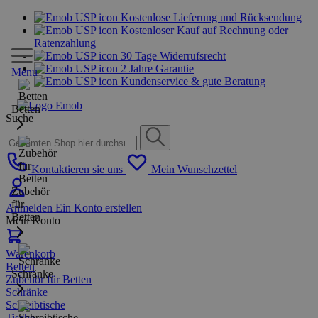
Kostenlose Lieferung und Rücksendung
Kostenloser Kauf auf Rechnung oder
Ratenzahlung
30 Tage Widerrufsrecht
2 Jahre Garantie
Menu
Kundenservice & gute Beratung
Betten
Suche
Kontaktieren sie uns
Mein Wunschzettel
Zubehör
für
Anmelden
Ein Konto erstellen
Betten
Mein Konto
Warenkorb
Betten
Schränke
Zubehör für Betten
Schränke
Schreibtische
Tische