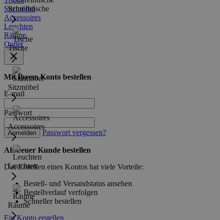
Sitzmöbel
Schreibtische
Accessoires
Leuchten
Räume
Outlet
Tische
Mit Ihrem Konto bestellen
Sitzmöbel
E-mail
Passwort
Accessoires
Passwort vergessen?
Anmelden
Als neuer Kunde bestellen
Leuchten
Das Erstellen eines Kontos hat viele Vorteile:
Bestell- und Versandstatus ansehen
Bestellverlauf verfolgen
Schneller bestellen
Räume
Ein Konto erstellen