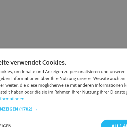
Die von Ihnen angeforderte
ite verwendet Cookies.
warum.
okies, um Inhalte und Anzeigen zu personalisieren und unseren
Wenn Sie die URL direkt ei
 geben Informationen über Ihre Nutzung unserer Website auch an
ist.
er weiter, die diese möglicherweise mit anderen Informationen k
 ist der Link veraltet.
estellt haben oder die sie im Rahmen Ihrer Nutzung ihrer Dienst
nformationen
t Emob wieder auf Kurs zu kommen.
ANZEIGEN
(1702) →
n Produkten zu suchen.
EIGEN
ALLE A