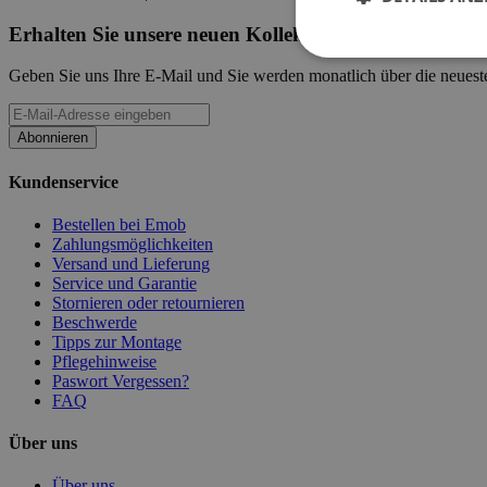
Erhalten Sie unsere neuen Kollektionen und Werbeak
Geben Sie uns Ihre E-Mail und Sie werden monatlich über die neueste
Abonnieren
Kundenservice
Bestellen bei Emob
Zahlungsmöglichkeiten
Versand und Lieferung
Service und Garantie
Stornieren oder retournieren
Beschwerde
Tipps zur Montage
Pflegehinweise
Paswort Vergessen?
FAQ
Über uns
Über uns