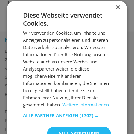
Ihnen gerne weiterhelfen.
×
Diese Webseite verwendet
Cookies.
Wir verwenden Cookies, um Inhalte und
Kundenservice
Anzeigen zu personalisieren und unseren
Datenverkehr zu analysieren. Wir geben
Bestellen bei Emob
Informationen über Ihre Nutzung unserer
Zahlungsmöglichkeiten
Website auch an unsere Werbe- und
Analysepartner weiter, die diese
Versand und Lieferung
möglicherweise mit anderen
Service und Garantie
Informationen kombinieren, die Sie ihnen
Stornieren oder retournieren
bereitgestellt haben oder die sie im
Beschwerde
Rahmen Ihrer Nutzung ihrer Dienste
Tipps zur Montage
gesammelt haben.
Weitere Informationen
Pflegehinweise
ALLE PARTNER ANZEIGEN
(1702) →
Paswort Vergessen?
FAQ
ALLE AKZEPTIEREN