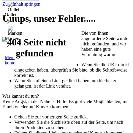
Zum Inhalt springen
Outlet
Uuups, unser Fehler.....
Die von Ihnen
angeforderte Seite wurde
Marken
nicht gefunden, und wir
haben eine gute
Vermutung warum.
Mein
konto
Wenn Sie die URL direkt
eingegeben haben, überprüfen Sie bitte, ob die Schreibweise
korrekt ist.
Wenn Sie auf einen Link geklickt haben, um hierher zu
gelangen, ist der Link veraltet.
Was kannst du tun?
Keine Angst, in der Nähe ist Hilfe! Es gibt viele Möglichkeiten, mit
Emob wieder auf Kurs zu kommen.
Gehen Sie zur vorherigen Seite zurück.
Verwenden Sie die Suchleiste oben auf der Seite, um nach
Ihren Produkten zu suchen.
Folgen Sie diesen Links, um wieder auf Kurs zu kommen!