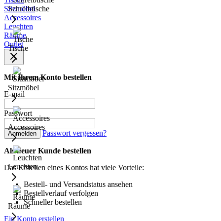
Sitzmöbel
Schreibtische
Accessoires
Leuchten
Räume
Outlet
Tische
Mit Ihrem Konto bestellen
Sitzmöbel
E-mail
Passwort
Accessoires
Passwort vergessen?
Anmelden
Als neuer Kunde bestellen
Leuchten
Das Erstellen eines Kontos hat viele Vorteile:
Bestell- und Versandstatus ansehen
Bestellverlauf verfolgen
Schneller bestellen
Räume
Ein Konto erstellen