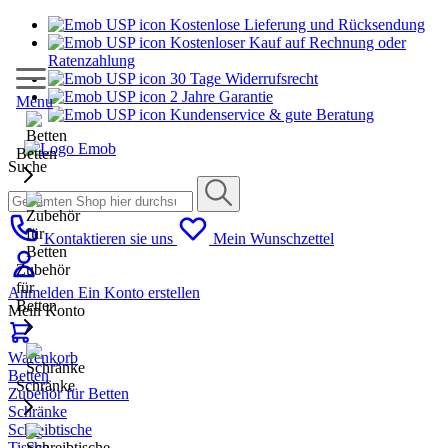
Kostenlose Lieferung und Rücksendung
Kostenloser Kauf auf Rechnung oder
Ratenzahlung
30 Tage Widerrufsrecht
2 Jahre Garantie
Menu
Kundenservice & gute Beratung
Betten
Suche
Kontaktieren sie uns
Mein Wunschzettel
Zubehör
für
Anmelden
Ein Konto erstellen
Betten
Mein Konto
Warenkorb
Betten
Schränke
Zubehör für Betten
Schränke
Schreibtische
Tische