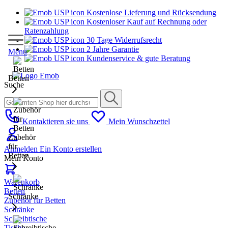
Kostenlose Lieferung und Rücksendung
Kostenloser Kauf auf Rechnung oder
Ratenzahlung
30 Tage Widerrufsrecht
2 Jahre Garantie
Menu
Kundenservice & gute Beratung
Betten
Suche
Kontaktieren sie uns
Mein Wunschzettel
Zubehör
für
Anmelden
Ein Konto erstellen
Betten
Mein Konto
Warenkorb
Betten
Schränke
Zubehör für Betten
Schränke
Schreibtische
Tische