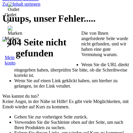
Zum Inhalt springen
Outlet
Uuups, unser Fehler.....
Die von Ihnen
angeforderte Seite wurde
Marken
nicht gefunden, und wir
haben eine gute
Vermutung warum.
Mein
konto
Wenn Sie die URL direkt
eingegeben haben, überprüfen Sie bitte, ob die Schreibweise
korrekt ist.
Wenn Sie auf einen Link geklickt haben, um hierher zu
gelangen, ist der Link veraltet.
Was kannst du tun?
Keine Angst, in der Nähe ist Hilfe! Es gibt viele Möglichkeiten, mit
Emob wieder auf Kurs zu kommen.
Gehen Sie zur vorherigen Seite zurück.
Verwenden Sie die Suchleiste oben auf der Seite, um nach
Ihren Produkten zu suchen.
Folgen Sie diesen Links, um wieder auf Kurs zu kommen!