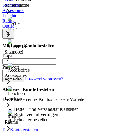
Sitzmöbel
Schreibtische
Accessoires
Leuchten
Räume
Outlet
Tische
Mit Ihrem Konto bestellen
Sitzmöbel
E-mail
Passwort
Accessoires
Passwort vergessen?
Anmelden
Als neuer Kunde bestellen
Leuchten
Das Erstellen eines Kontos hat viele Vorteile:
Bestell- und Versandstatus ansehen
Bestellverlauf verfolgen
Schneller bestellen
Räume
Ein Konto erstellen