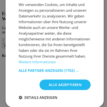
Home Emob
|
Mein Konto
Wir verwenden Cookies, um Inhalte und
Anzeigen zu personalisieren und unseren
Erhalten Sie unsere neuen Kollektionen und
Datenverkehr zu analysieren. Wir geben
Werbeaktionen.
Informationen über Ihre Nutzung unserer
Website auch an unsere Werbe- und
Geben Sie uns Ihre E-Mail und Sie werden monatlich über die
neuesten Ereignisse informiert.
Analysepartner weiter, die diese
möglicherweise mit anderen Informationen
kombinieren, die Sie ihnen bereitgestellt
Abonnieren
haben oder die sie im Rahmen Ihrer
Kundenservice
Nutzung ihrer Dienste gesammelt haben.
Weitere Informationen
Bestellen bei Emob
Zahlungsmöglichkeiten
ALLE PARTNER ANZEIGEN
(1702) →
Versand und Lieferung
Service und Garantie
Stornieren oder retournieren
ALLE AKZEPTIEREN
Beschwerde
Tipps zur Montage
Pflegehinweise
DETAILS ANZEIGEN
Paswort Vergessen?
FAQ