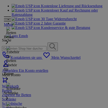
Kostenlose Lieferung und Rücksendung
Kostenloser Kauf auf Rechnung oder
Ratenzahlung
30 Tage Widerrufsrecht
2 Jahre Garantie
Menu
Kundenservice & gute Beratung
Betten
Suche
Kontaktieren sie uns
Mein Wunschzettel
Zubehör
für
Anmelden
Ein Konto erstellen
Betten
Mein Konto
Warenkorb
Betten
Schränke
Zubehör für Betten
Schränke
Schreibtische
Tische