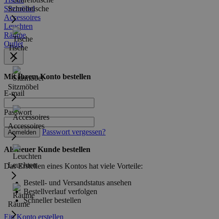
Sitzmöbel
Schreibtische
Accessoires
Leuchten
Räume
Outlet
Tische
Mit Ihrem Konto bestellen
Sitzmöbel
E-mail
Passwort
Accessoires
Passwort vergessen?
Anmelden
Als neuer Kunde bestellen
Leuchten
Das Erstellen eines Kontos hat viele Vorteile:
Bestell- und Versandstatus ansehen
Bestellverlauf verfolgen
Schneller bestellen
Räume
Ein Konto erstellen