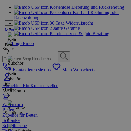
Kostenlose Lieferung und Rücksendung
Kostenloser Kauf auf Rechnung oder
Ratenzahlung
30 Tage Widerrufsrecht
2 Jahre Garantie
Menu
Kundenservice & gute Beratung
Betten
Suche
Kontaktieren sie uns
Mein Wunschzettel
Zubehör
für
Anmelden
Ein Konto erstellen
Betten
Mein Konto
Warenkorb
Betten
Schränke
Zubehör für Betten
Schränke
Schreibtische
Tische