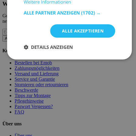
Weitere Informationen
Werbeaktionen.
ALLE PARTNER ANZEIGEN
(1702) →
Geben Sie uns Ihre E-Mail und Sie werden monatlich über die
neuesten Ereignisse informiert.
ALLE AKZEPTIEREN
Abonnieren
DETAILS ANZEIGEN
Kundenservice
Bestellen bei Emob
Zahlungsmöglichkeiten
Versand und Lieferung
Service und Garantie
Stornieren oder retournieren
Beschwerde
Tipps zur Montage
Pflegehinweise
Paswort Vergessen?
FAQ
Über uns
Über uns