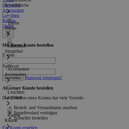
Sitzmöbel
Schreibtische
Accessoires
Leuchten
Räume
Outlet
Tische
Mit Ihrem Konto bestellen
Sitzmöbel
E-mail
Passwort
Accessoires
Passwort vergessen?
Anmelden
Als neuer Kunde bestellen
Leuchten
Das Erstellen eines Kontos hat viele Vorteile:
Bestell- und Versandstatus ansehen
Bestellverlauf verfolgen
Schneller bestellen
Räume
Ein Konto erstellen