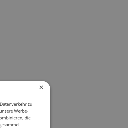
×
 Datenverkehr zu
 unsere Werbe-
ombinieren, die
e gesammelt