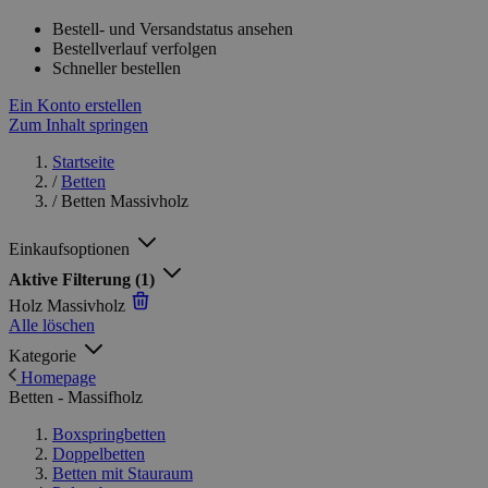
Bestell- und Versandstatus ansehen
Bestellverlauf verfolgen
Schneller bestellen
Ein Konto erstellen
Zum Inhalt springen
Startseite
/
Betten
/
Betten Massivholz
Einkaufsoptionen
Aktive Filterung
(1)
Holz
Massivholz
Alle löschen
Kategorie
Homepage
Betten - Massifholz
Boxspringbetten
Doppelbetten
Betten mit Stauraum