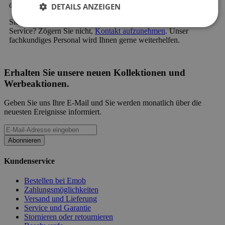
der kostenlosen Nachzahlung oder der geteilten Zahlung.
DETAILS ANZEIGEN
Sie haben eine Frage zu unseren Produkten oder unserem
Service? Zögern Sie nicht,
Kontakt aufzunehmen
. Unser
fachkundiges Personal wird Ihnen gerne weiterhelfen.
Erhalten Sie unsere neuen Kollektionen und
Werbeaktionen.
Geben Sie uns Ihre E-Mail und Sie werden monatlich über die
neuesten Ereignisse informiert.
Abonnieren
Kundenservice
Bestellen bei Emob
Zahlungsmöglichkeiten
Versand und Lieferung
Service und Garantie
Stornieren oder retournieren