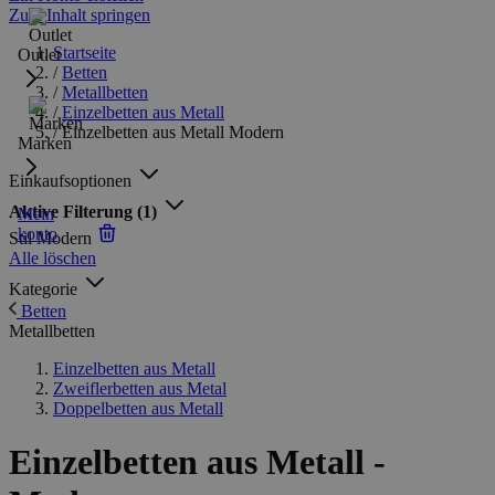
Zum Inhalt springen
Startseite
Outlet
/
Betten
/
Metallbetten
/
Einzelbetten aus Metall
/
Einzelbetten aus Metall Modern
Marken
Einkaufsoptionen
Aktive Filterung
(1)
Mein
konto
Stil
Modern
Alle löschen
Kategorie
Betten
Metallbetten
Einzelbetten aus Metall
Zweiflerbetten aus Metal
Doppelbetten aus Metall
Einzelbetten aus Metall -