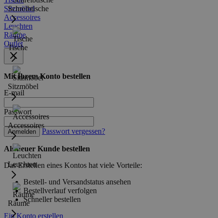
Sitzmöbel
Schreibtische
Accessoires
Leuchten
Räume
Outlet
Tische
Mit Ihrem Konto bestellen
Sitzmöbel
E-mail
Passwort
Accessoires
Passwort vergessen?
Anmelden
Als neuer Kunde bestellen
Leuchten
Das Erstellen eines Kontos hat viele Vorteile:
Bestell- und Versandstatus ansehen
Bestellverlauf verfolgen
Schneller bestellen
Räume
Ein Konto erstellen