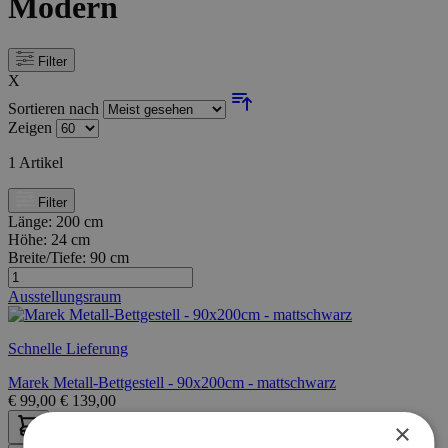
Modern
Filter
X
Sortieren nach
Zeigen
1
Artikel
Filter
Länge:
200 cm
Höhe:
24 cm
Breite/Tiefe:
90 cm
Ausstellungsraum
Schnelle Lieferung
Marek Metall-Bettgestell - 90x200cm - mattschwarz
€
99,00
€
139,00
×