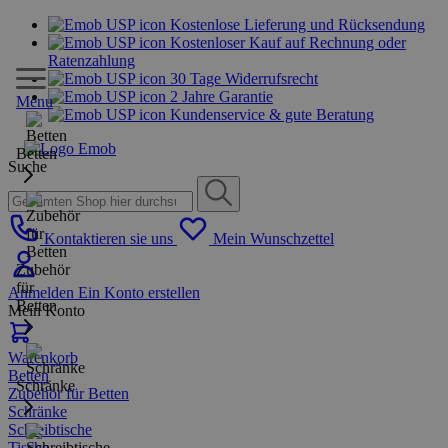
Kostenlose Lieferung und Rücksendung
Kostenloser Kauf auf Rechnung oder
Ratenzahlung
30 Tage Widerrufsrecht
2 Jahre Garantie
Menu
Kundenservice & gute Beratung
Betten
Suche
Kontaktieren sie uns
Mein Wunschzettel
Zubehör
für
Anmelden
Ein Konto erstellen
Betten
Mein Konto
Warenkorb
Betten
Schränke
Zubehör für Betten
Schränke
Schreibtische
Tische