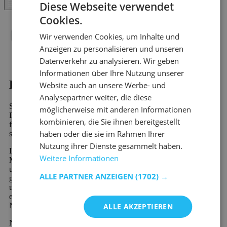
Diese Webseite verwendet
Filter
Cookies.
Wir verwenden Cookies, um Inhalte und
Anzeigen zu personalisieren und unseren
Datenverkehr zu analysieren. Wir geben
Informationen über Ihre Nutzung unserer
Kaufen?
Website auch an unsere Werbe- und
Analysepartner weiter, die diese
Sind Sie auf der Suche nach Einzelbetten aus Metall - Modern?
möglicherweise mit anderen Informationen
Dann werden Sie bei Emob, Ihrem Online-Möbelshop, garantiert
kombinieren, die Sie ihnen bereitgestellt
finden. In unserem riesigen Sortiment finden Sie mehr als 10.000
haben oder die sie im Rahmen Ihrer
schöne Möbel und stimmungsvolle Wohndekorationsprodukte.
Nutzung ihrer Dienste gesammelt haben.
Ihr neues Lieblingsprodukt aus der Kategorie Einzelbetten aus
Weitere Informationen
Metall - Modern wird schnell und preiswert verschickt. Viele
unserer Produkte sind sofort verfügbar und werden schnell
ALLE PARTNER ANZEIGEN
(1702) →
geliefert. Außerdem profitieren Sie von 60 Tagen Rückgaberecht
und einer 2-Jahres-Garantie auf alle Möbel. Neu bei Emob und
einzigartig in der Branche ist die Möglichkeit der kostenlosen
Nachzahlung oder der geteilten Zahlung.
ALLE AKZEPTIEREN
Neu bei Emob und einzigartig in der Branche ist die Möglichkeit