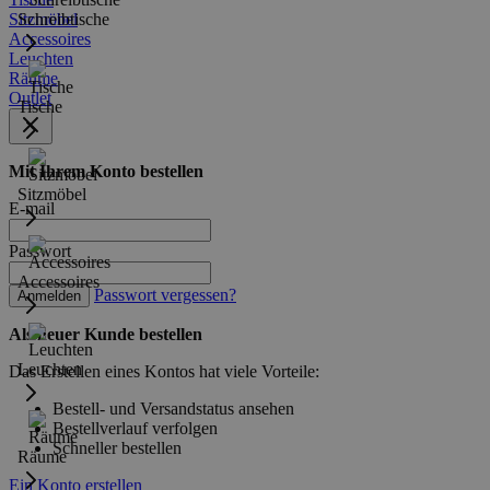
Sitzmöbel
Schreibtische
Accessoires
Leuchten
Räume
Outlet
Tische
Mit Ihrem Konto bestellen
Sitzmöbel
E-mail
Passwort
Accessoires
Passwort vergessen?
Anmelden
Als neuer Kunde bestellen
Leuchten
Das Erstellen eines Kontos hat viele Vorteile:
Bestell- und Versandstatus ansehen
Bestellverlauf verfolgen
Schneller bestellen
Räume
Ein Konto erstellen