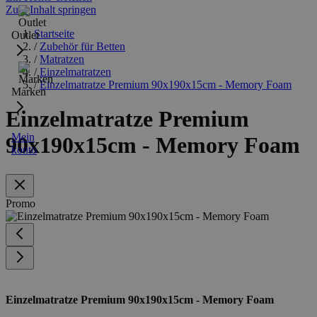
Zum Inhalt springen
Startseite
Outlet
/
Zubehör für Betten
/
Matratzen
/
Einzelmatratzen
/
Einzelmatratze Premium 90x190x15cm - Memory Foam
Marken
Einzelmatratze Premium
Mein
90x190x15cm - Memory Foam
konto
Promo
Einzelmatratze Premium 90x190x15cm - Memory Foam