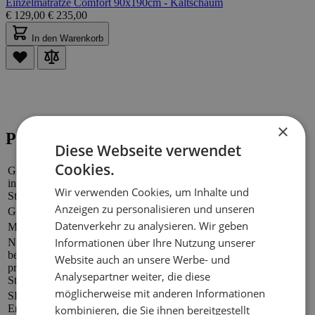
Einzelmatratze Comfort 90x190cm - Kaltschaum
€
129,00
€
235,00
In den Warenkorb
×
Produktinformationen
Diese Webseite verwendet
Cookies.
Gewicht
in kg pro
15
Wir verwenden Cookies, um Inhalte und
Stück
Anzeigen zu personalisieren und unseren
Größe
90 x 190cm
Datenverkehr zu analysieren. Wir geben
Marke
Emob
Informationen über Ihre Nutzung unserer
Nur
bestellbar
Website auch an unsere Werbe- und
1
pro [x]
Analysepartner weiter, die diese
Stück
möglicherweise mit anderen Informationen
SKU-
EMMAPR150919
Emob
kombinieren, die Sie ihnen bereitgestellt