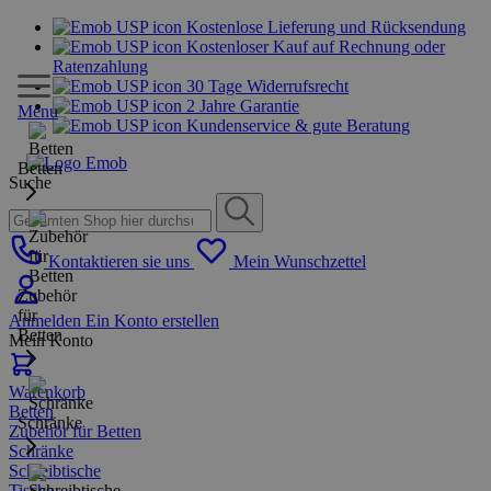
Kostenlose Lieferung und Rücksendung
Kostenloser Kauf auf Rechnung oder
Ratenzahlung
30 Tage Widerrufsrecht
2 Jahre Garantie
Menu
Kundenservice & gute Beratung
Betten
Suche
Kontaktieren sie uns
Mein Wunschzettel
Zubehör
für
Anmelden
Ein Konto erstellen
Betten
Mein Konto
Warenkorb
Betten
Schränke
Zubehör für Betten
Schränke
Schreibtische
Tische