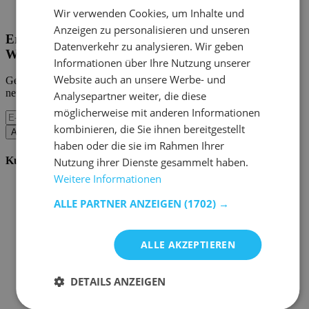
Home Emob
|
Mein Konto
Wir verwenden Cookies, um Inhalte und
Anzeigen zu personalisieren und unseren
Erhalten Sie unsere neuen Kollektionen und
Datenverkehr zu analysieren. Wir geben
Werbeaktionen.
Informationen über Ihre Nutzung unserer
Website auch an unsere Werbe- und
Geben Sie uns Ihre E-Mail und Sie werden monatlich über die
neuesten Ereignisse informiert.
Analysepartner weiter, die diese
möglicherweise mit anderen Informationen
kombinieren, die Sie ihnen bereitgestellt
Abonnieren
haben oder die sie im Rahmen Ihrer
Kundenservice
Nutzung ihrer Dienste gesammelt haben.
Weitere Informationen
Bestellen bei Emob
Zahlungsmöglichkeiten
ALLE PARTNER ANZEIGEN
(1702) →
Versand und Lieferung
Service und Garantie
Stornieren oder retournieren
ALLE AKZEPTIEREN
Beschwerde
Tipps zur Montage
Pflegehinweise
DETAILS ANZEIGEN
Paswort Vergessen?
FAQ