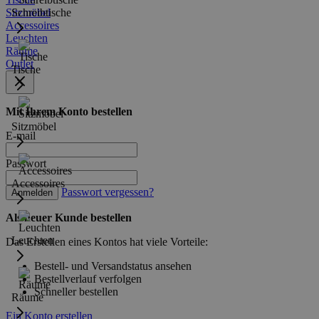
Sitzmöbel
Schreibtische
Accessoires
Leuchten
Räume
Outlet
Tische
Mit Ihrem Konto bestellen
Sitzmöbel
E-mail
Passwort
Accessoires
Passwort vergessen?
Anmelden
Als neuer Kunde bestellen
Leuchten
Das Erstellen eines Kontos hat viele Vorteile:
Bestell- und Versandstatus ansehen
Bestellverlauf verfolgen
Schneller bestellen
Räume
Ein Konto erstellen