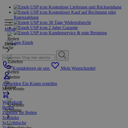
Kostenlose Lieferung und Rücksendung
Kostenloser Kauf auf Rechnung oder
Ratenzahlung
30 Tage Widerrufsrecht
2 Jahre Garantie
Menu
Kundenservice & gute Beratung
Betten
Suche
Kontaktieren sie uns
Mein Wunschzettel
Zubehör
für
Anmelden
Ein Konto erstellen
Betten
Mein Konto
Warenkorb
Betten
Schränke
Zubehör für Betten
Schränke
Schreibtische
Tische