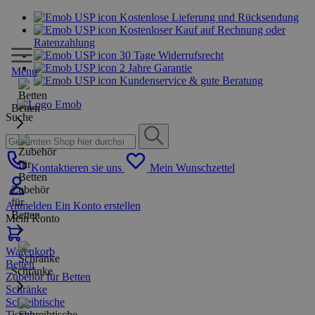
Kostenlose Lieferung und Rücksendung
Kostenloser Kauf auf Rechnung oder
Ratenzahlung
30 Tage Widerrufsrecht
2 Jahre Garantie
Menu
Kundenservice & gute Beratung
Betten
Suche
Kontaktieren sie uns
Mein Wunschzettel
Zubehör
für
Anmelden
Ein Konto erstellen
Betten
Mein Konto
Warenkorb
Betten
Schränke
Zubehör für Betten
Schränke
Schreibtische
Tische