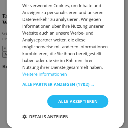
Home Emob
|
Mein Konto
Wir verwenden Cookies, um Inhalte und
Anzeigen zu personalisieren und unseren
Erhalten Sie unsere neuen Kollektionen und
Datenverkehr zu analysieren. Wir geben
Werbeaktionen.
Informationen über Ihre Nutzung unserer
Website auch an unsere Werbe- und
Geben Sie uns Ihre E-Mail und Sie werden monatlich über die
neuesten Ereignisse informiert.
Analysepartner weiter, die diese
möglicherweise mit anderen Informationen
kombinieren, die Sie ihnen bereitgestellt
Abonnieren
haben oder die sie im Rahmen Ihrer
Kundenservice
Nutzung ihrer Dienste gesammelt haben.
Weitere Informationen
Bestellen bei Emob
Zahlungsmöglichkeiten
ALLE PARTNER ANZEIGEN
(1702) →
Versand und Lieferung
Service und Garantie
Stornieren oder retournieren
ALLE AKZEPTIEREN
Beschwerde
Tipps zur Montage
Pflegehinweise
DETAILS ANZEIGEN
Paswort Vergessen?
FAQ