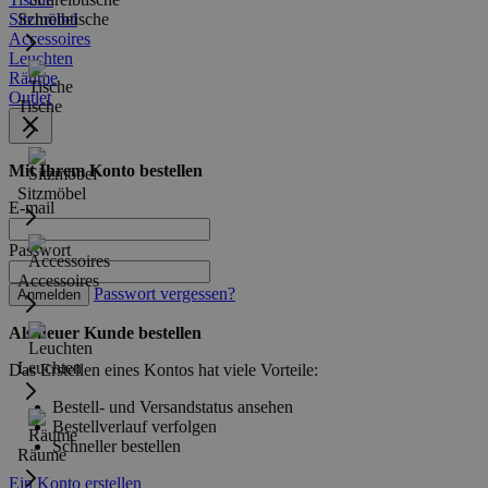
Sitzmöbel
Schreibtische
Accessoires
Leuchten
Räume
Outlet
Tische
Mit Ihrem Konto bestellen
Sitzmöbel
E-mail
Passwort
Accessoires
Passwort vergessen?
Anmelden
Als neuer Kunde bestellen
Leuchten
Das Erstellen eines Kontos hat viele Vorteile:
Bestell- und Versandstatus ansehen
Bestellverlauf verfolgen
Schneller bestellen
Räume
Ein Konto erstellen