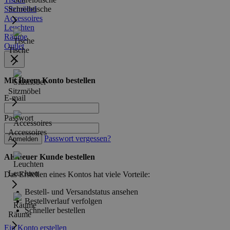
Sitzmöbel
Schreibtische
Accessoires
Leuchten
Räume
Outlet
Tische
Mit Ihrem Konto bestellen
Sitzmöbel
E-mail
Passwort
Accessoires
Passwort vergessen?
Anmelden
Als neuer Kunde bestellen
Leuchten
Das Erstellen eines Kontos hat viele Vorteile:
Bestell- und Versandstatus ansehen
Bestellverlauf verfolgen
Schneller bestellen
Räume
Ein Konto erstellen