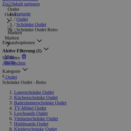
Zum Inhalt springen
Startseite
Outlet
/
Outlet
/
Schränke Outlet
/
Schränke Outlet Retro
Marken
Einkaufsoptionen
Aktive Filterung
(1)
Mein
Stil
Retro
konto
Alle löschen
Kategorie
Outlet
Schränke Outlet - Retro
Lagerschränke Outlet
Küchenschränke Outlet
Badezimmerschränke Outlet
TV-Möbel Outlet
Lowboards Outlet
Vitrinenschränke Outlet
Highboards Outlet
Kleiderschränke Outlet