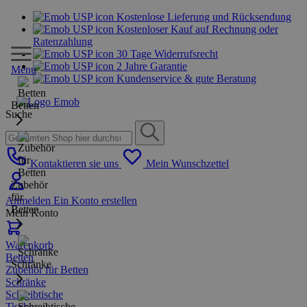
Kostenlose Lieferung und Rücksendung
Kostenloser Kauf auf Rechnung oder
Ratenzahlung
30 Tage Widerrufsrecht
2 Jahre Garantie
Menu
Kundenservice & gute Beratung
Betten
Suche
Kontaktieren sie uns
Mein Wunschzettel
Zubehör
für
Anmelden
Ein Konto erstellen
Betten
Mein Konto
Warenkorb
Betten
Schränke
Zubehör für Betten
Schränke
Schreibtische
Tische