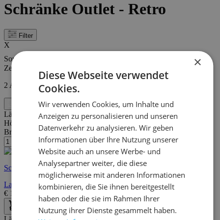
Schränke Outlet - Retro
Filter
X
×
Sortieren nach
Zeigen
Diese Webseite verwendet
2
Artikel
Cookies.
Wir verwenden Cookies, um Inhalte und
Filter
Länge:
45 cm
Anzeigen zu personalisieren und unseren
Höhe:
60 cm
Datenverkehr zu analysieren. Wir geben
Breite/Tiefe:
30 cm
Informationen über Ihre Nutzung unserer
Website auch an unsere Werbe- und
Analysepartner weiter, die diese
Schnelle Lieferung
möglicherweise mit anderen Informationen
Langley Nachttisch mit Ablage - Eichenfurnier
kombinieren, die Sie ihnen bereitgestellt
€
165,00
€
315,00
haben oder die sie im Rahmen Ihrer
Nutzung ihrer Dienste gesammelt haben.
Länge:
60 cm