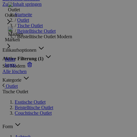
Zum Inhalt springen
Startseite
Outlet
/
Outlet
/
Tische Outlet
/
Beistelltische Outlet
/
Beistelltische Outlet Modern
Marken
Einkaufsoptionen
Aktive Filterung
(1)
Mein
konto
Stil
Modern
Alle löschen
Kategorie
Outlet
Tische Outlet
Esstische Outlet
Beistelltische Outlet
Couchtische Outlet
Form
Achteck