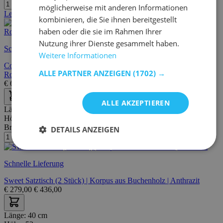
möglicherweise mit anderen Informationen
Letzte Stücke
kombinieren, die Sie ihnen bereitgestellt
haben oder die sie im Rahmen Ihrer
Nutzung ihrer Dienste gesammelt haben.
Schnelle Lieferung
Weitere Informationen
Couchtischset Pasadena | Kleiner, mittlerer und großer Tisch |
ALLE PARTNER ANZEIGEN
(1702) →
Rostbraun
€
67,95
€
111,00
ALLE AKZEPTIEREN
Länge:
50 cm
Höhe:
52 cm
Breite/Tiefe:
33 cm
DETAILS ANZEIGEN
Schnelle Lieferung
Sweet Satztisch (2 Stück) | Korpus aus Buchenholz | Anthrazit
€
279,00
€
436,00
Länge:
40 cm