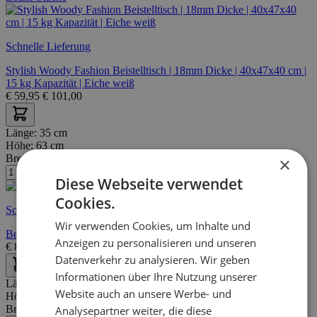
Schnelle Lieferung
Stylish Woody Fashion Beistelltisch | 18mm Dicke | 40x47x40 cm |
15 kg Kapazität | Eiche weiß
€
59,95
€
101,00
Länge:
35 cm
Höhe:
63 cm
Breite/Tiefe:
43 cm
×
Diese Webseite verwendet
Cookies.
Schnelle Lieferung
Wir verwenden Cookies, um Inhalte und
Beistelltisch aus schwarzem Marmor, Drahtgestell, 35x43x63 cm
Anzeigen zu personalisieren und unseren
€
82,95
€
119,00
Datenverkehr zu analysieren. Wir geben
Informationen über Ihre Nutzung unserer
Länge:
58 cm
Website auch an unsere Werbe- und
Höhe:
45 cm
Breite/Tiefe:
51 cm
Analysepartner weiter, die diese