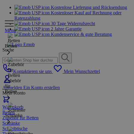
Kostenlose Lieferung und Rücksendung
Kostenloser Kauf auf Rechnung oder
Ratenzahlung
30 Tage Widerrufsrecht
2 Jahre Garantie
Menu
Kundenservice & gute Beratung
Betten
Suche
Kontaktieren sie uns
Mein Wunschzettel
Zubehör
für
Anmelden
Ein Konto erstellen
Betten
Mein Konto
Warenkorb
Betten
Schränke
Zubehör für Betten
Schränke
Schreibtische
Tische