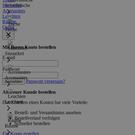
Sitzmöbel
Schreibtische
Accessoires
Leuchten
Räume
Outlet
Tische
Mit Ihrem Konto bestellen
Sitzmöbel
E-mail
Passwort
Accessoires
Passwort vergessen?
Anmelden
Als neuer Kunde bestellen
Leuchten
Das Erstellen eines Kontos hat viele Vorteile:
Bestell- und Versandstatus ansehen
Bestellverlauf verfolgen
Schneller bestellen
Räume
Ein Konto erstellen