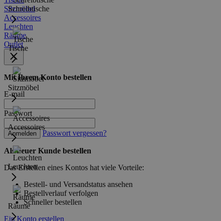
Sitzmöbel
Schreibtische
Accessoires
Leuchten
Räume
Outlet
Tische
Mit Ihrem Konto bestellen
Sitzmöbel
E-mail
Passwort
Accessoires
Passwort vergessen?
Anmelden
Als neuer Kunde bestellen
Leuchten
Das Erstellen eines Kontos hat viele Vorteile:
Bestell- und Versandstatus ansehen
Bestellverlauf verfolgen
Schneller bestellen
Räume
Ein Konto erstellen