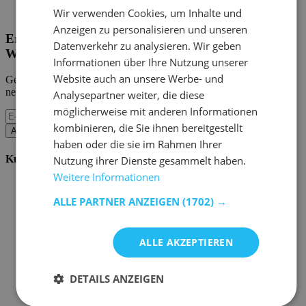
Home Emob
|
Mein Konto
Wir verwenden Cookies, um Inhalte und
Anzeigen zu personalisieren und unseren
Erhalten Sie unsere neuen Kollektionen und
Datenverkehr zu analysieren. Wir geben
Werbeaktionen.
Informationen über Ihre Nutzung unserer
Website auch an unsere Werbe- und
Geben Sie uns Ihre E-Mail und Sie werden monatlich über die
neuesten Ereignisse informiert.
Analysepartner weiter, die diese
möglicherweise mit anderen Informationen
kombinieren, die Sie ihnen bereitgestellt
Abonnieren
haben oder die sie im Rahmen Ihrer
Kundenservice
Nutzung ihrer Dienste gesammelt haben.
Weitere Informationen
Bestellen bei Emob
Zahlungsmöglichkeiten
ALLE PARTNER ANZEIGEN
(1702) →
Versand und Lieferung
Service und Garantie
Stornieren oder retournieren
ALLE AKZEPTIEREN
Beschwerde
Tipps zur Montage
Pflegehinweise
DETAILS ANZEIGEN
Paswort Vergessen?
FAQ