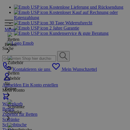
Kostenlose Lieferung und Rücksendung
Kostenloser Kauf auf Rechnung oder
Ratenzahlung
30 Tage Widerrufsrecht
2 Jahre Garantie
Menu
Kundenservice & gute Beratung
Betten
Suche
Kontaktieren sie uns
Mein Wunschzettel
Zubehör
für
Anmelden
Ein Konto erstellen
Betten
Mein Konto
Warenkorb
Betten
Schränke
Zubehör für Betten
Schränke
Schreibtische
Tische