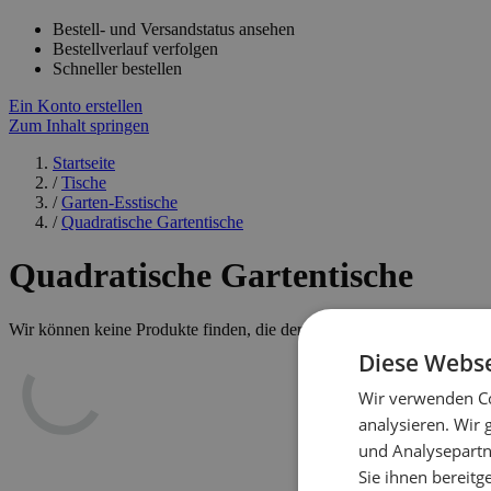
Bestell- und Versandstatus ansehen
Bestellverlauf verfolgen
Schneller bestellen
Ein Konto erstellen
Zum Inhalt springen
Startseite
/
Tische
/
Garten-Esstische
/
Quadratische Gartentische
Quadratische Gartentische
Wir können keine Produkte finden, die der Auswahl entsprechen.
Diese Webse
Wir verwenden Co
analysieren. Wir
und Analysepartn
Sie ihnen bereitg