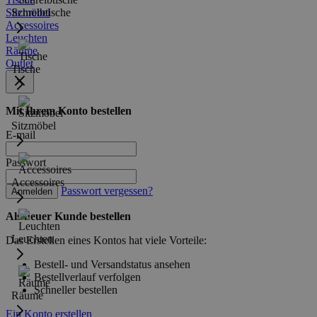
Sitzmöbel
Schreibtische
Accessoires
Leuchten
Räume
Outlet
Tische
Mit Ihrem Konto bestellen
Sitzmöbel
E-mail
Passwort
Accessoires
Passwort vergessen?
Anmelden
Als neuer Kunde bestellen
Leuchten
Das Erstellen eines Kontos hat viele Vorteile:
Bestell- und Versandstatus ansehen
Bestellverlauf verfolgen
Schneller bestellen
Räume
Ein Konto erstellen