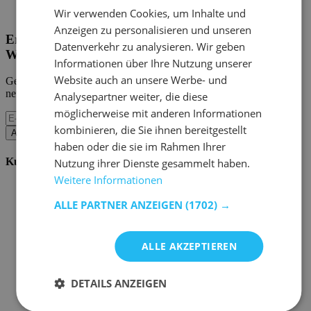
Home Emob
|
Mein Konto
Wir verwenden Cookies, um Inhalte und
Anzeigen zu personalisieren und unseren
Erhalten Sie unsere neuen Kollektionen und
Datenverkehr zu analysieren. Wir geben
Werbeaktionen.
Informationen über Ihre Nutzung unserer
Website auch an unsere Werbe- und
Geben Sie uns Ihre E-Mail und Sie werden monatlich über die
neuesten Ereignisse informiert.
Analysepartner weiter, die diese
möglicherweise mit anderen Informationen
kombinieren, die Sie ihnen bereitgestellt
Abonnieren
haben oder die sie im Rahmen Ihrer
Kundenservice
Nutzung ihrer Dienste gesammelt haben.
Weitere Informationen
Bestellen bei Emob
Zahlungsmöglichkeiten
ALLE PARTNER ANZEIGEN
(1702) →
Versand und Lieferung
Service und Garantie
Stornieren oder retournieren
ALLE AKZEPTIEREN
Beschwerde
Tipps zur Montage
Pflegehinweise
DETAILS ANZEIGEN
Paswort Vergessen?
FAQ