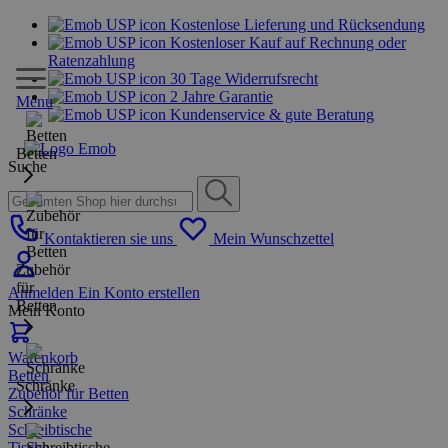
Kostenlose Lieferung und Rücksendung
Kostenloser Kauf auf Rechnung oder
Ratenzahlung
30 Tage Widerrufsrecht
2 Jahre Garantie
Menu
Kundenservice & gute Beratung
Betten
Suche
Kontaktieren sie uns
Mein Wunschzettel
Zubehör
für
Anmelden
Ein Konto erstellen
Betten
Mein Konto
Warenkorb
Betten
Schränke
Zubehör für Betten
Schränke
Schreibtische
Tische