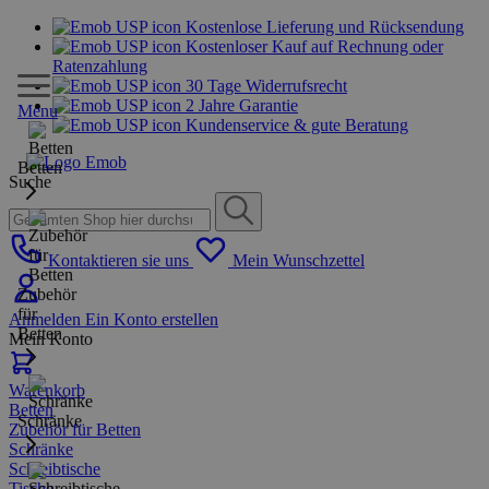
Kostenlose Lieferung und Rücksendung
Kostenloser Kauf auf Rechnung oder
Ratenzahlung
30 Tage Widerrufsrecht
2 Jahre Garantie
Menu
Kundenservice & gute Beratung
Betten
Suche
Kontaktieren sie uns
Mein Wunschzettel
Zubehör
für
Anmelden
Ein Konto erstellen
Betten
Mein Konto
Warenkorb
Betten
Schränke
Zubehör für Betten
Schränke
Schreibtische
Tische