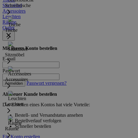
Sitzmöbel
Schreibtische
Accessoires
Leuchten
Räume
Outlet
Tische
Mit Ihrem Konto bestellen
Sitzmöbel
E-mail
Passwort
Accessoires
Passwort vergessen?
Anmelden
Als neuer Kunde bestellen
Leuchten
Das Erstellen eines Kontos hat viele Vorteile:
Bestell- und Versandstatus ansehen
Bestellverlauf verfolgen
Schneller bestellen
Räume
Ein Konto erstellen