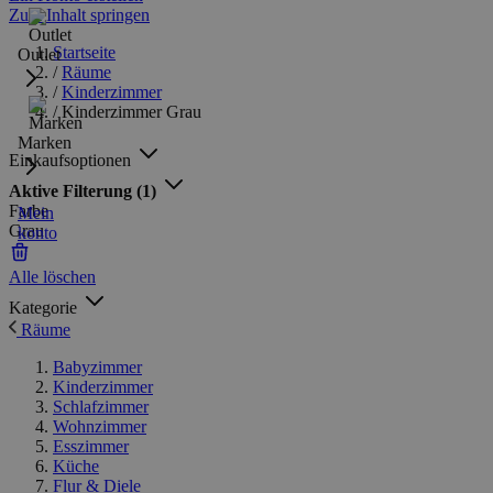
Zum Inhalt springen
Startseite
Outlet
/
Räume
/
Kinderzimmer
/
Kinderzimmer Grau
Marken
Einkaufsoptionen
Aktive Filterung
(1)
Farbe
Mein
Grau
konto
Alle löschen
Kategorie
Räume
Babyzimmer
Kinderzimmer
Schlafzimmer
Wohnzimmer
Esszimmer
Küche
Flur & Diele