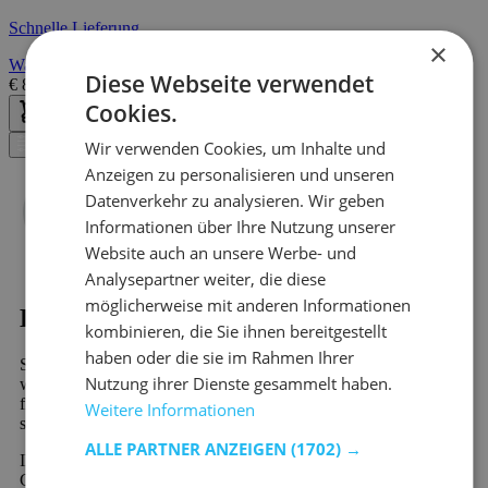
Schnelle Lieferung
×
Wandregal Bo0 98x24 cm mit 3 Fächern - Kiefer
Diese Webseite verwendet
€
82,95
€
136,00
Cookies.
Wir verwenden Cookies, um Inhalte und
Filter
Anzeigen zu personalisieren und unseren
Datenverkehr zu analysieren. Wir geben
Informationen über Ihre Nutzung unserer
Website auch an unsere Werbe- und
Analysepartner weiter, die diese
möglicherweise mit anderen Informationen
Kaufen?
kombinieren, die Sie ihnen bereitgestellt
haben oder die sie im Rahmen Ihrer
Sind Sie auf der Suche nach Kinderzimmer - Grau? Dann
Nutzung ihrer Dienste gesammelt haben.
werden Sie bei Emob, Ihrem Online-Möbelshop, garantiert
finden. In unserem riesigen Sortiment finden Sie mehr als 10.000
Weitere Informationen
schöne Möbel und stimmungsvolle Wohndekorationsprodukte.
ALLE PARTNER ANZEIGEN
(1702) →
Ihr neues Lieblingsprodukt aus der Kategorie Kinderzimmer -
Grau wird schnell und preiswert verschickt. Viele unserer