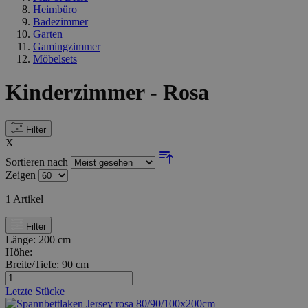
Heimbüro
Badezimmer
Garten
Gamingzimmer
Möbelsets
Kinderzimmer - Rosa
Filter
X
Sortieren nach
Zeigen
1
Artikel
Filter
Länge:
200 cm
Höhe:
Breite/Tiefe:
90 cm
Letzte Stücke