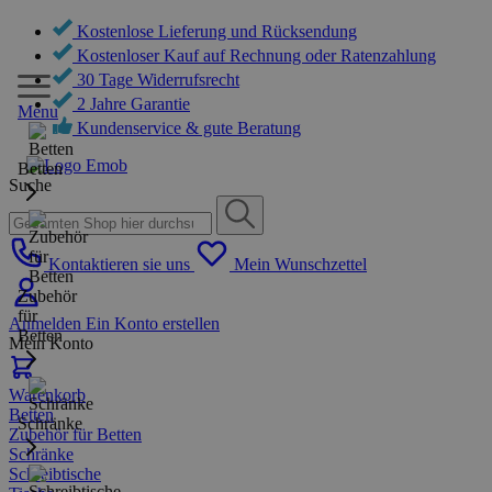
Kostenlose Lieferung und Rücksendung
Kostenloser Kauf auf Rechnung oder Ratenzahlung
30 Tage Widerrufsrecht
2 Jahre Garantie
Menu
Kundenservice & gute Beratung
Betten
Suche
Kontaktieren sie uns
Mein Wunschzettel
Zubehör
für
Anmelden
Ein Konto erstellen
Betten
Mein Konto
Warenkorb
Betten
Schränke
Zubehör für Betten
Schränke
Schreibtische