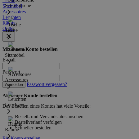
Tische
Schreibtische
Sitzmöbel
Accessoires
Leuchten
Räume
Outlet
Tische
Mit Ihrem Konto bestellen
Sitzmöbel
E-mail
Passwort
Accessoires
Passwort vergessen?
Anmelden
Als neuer Kunde bestellen
Leuchten
Das Erstellen eines Kontos hat viele Vorteile:
Bestell- und Versandstatus ansehen
Bestellverlauf verfolgen
Schneller bestellen
Räume
Ein Konto erstellen