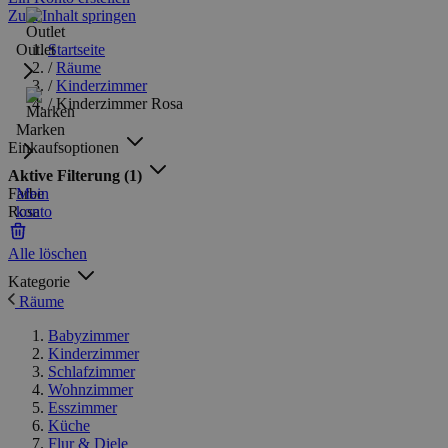
Zum Inhalt springen
Outlet
Startseite
/
Räume
/
Kinderzimmer
/
Kinderzimmer Rosa
Marken
Einkaufsoptionen
Aktive Filterung
(1)
Farbe
Mein
Rosa
konto
Alle löschen
Kategorie
Räume
Babyzimmer
Kinderzimmer
Schlafzimmer
Wohnzimmer
Esszimmer
Küche
Flur & Diele