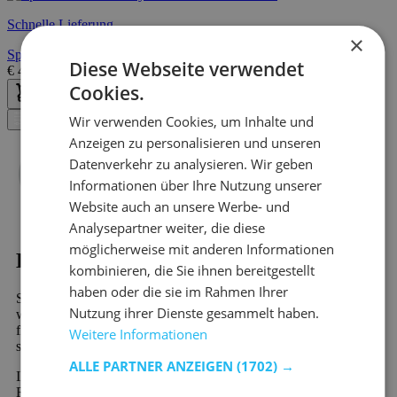
Schnelle Lieferung
×
Spannbettlaken Jersey rosa 80/90/100x200cm
Diese Webseite verwendet
€
43,95
€
51,00
Cookies.
Wir verwenden Cookies, um Inhalte und
Filter
Anzeigen zu personalisieren und unseren
Datenverkehr zu analysieren. Wir geben
Informationen über Ihre Nutzung unserer
Website auch an unsere Werbe- und
Analysepartner weiter, die diese
möglicherweise mit anderen Informationen
Kaufen?
kombinieren, die Sie ihnen bereitgestellt
haben oder die sie im Rahmen Ihrer
Sind Sie auf der Suche nach Kinderzimmer - Rosa? Dann
Nutzung ihrer Dienste gesammelt haben.
werden Sie bei Emob, Ihrem Online-Möbelshop, garantiert
finden. In unserem riesigen Sortiment finden Sie mehr als 10.000
Weitere Informationen
schöne Möbel und stimmungsvolle Wohndekorationsprodukte.
ALLE PARTNER ANZEIGEN
(1702) →
Ihr neues Lieblingsprodukt aus der Kategorie Kinderzimmer -
Rosa wird schnell und preiswert verschickt. Viele unserer