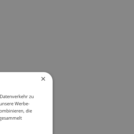
×
 Datenverkehr zu
 unsere Werbe-
ombinieren, die
e gesammelt