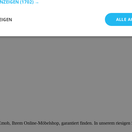
ANZEIGEN
(1702) →
EIGEN
ALLE A
mob, Ihrem Online-Möbelshop, garantiert finden. In unserem riesigen