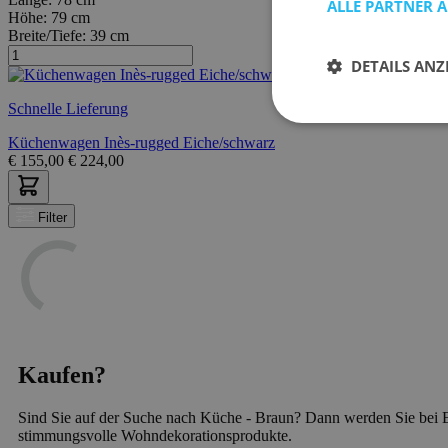
ALLE PARTNER 
Höhe:
79 cm
Breite/Tiefe:
39 cm
DETAILS ANZ
Schnelle Lieferung
Küchenwagen Inès-rugged Eiche/schwarz
€
155,00
€
224,00
Filter
Kaufen?
Sind Sie auf der Suche nach Küche - Braun? Dann werden Sie bei E
stimmungsvolle Wohndekorationsprodukte.