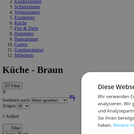
Kinderzimmer
Schlafzimmer
Wohnzimmer
Esszimmer
Küche
Flur & Diele
Heimbüro
Badezimmer
Garten
Gamingzimmer
Möbelsets
Küche - Braun
Diese Webse
Filter
X
Wir verwenden Co
Sortieren nach
analysieren. Wir
Zeigen
und Analysepartn
1
Artikel
Sie ihnen bereitg
haben.
Weitere I
Filter
Länge:
78 cm