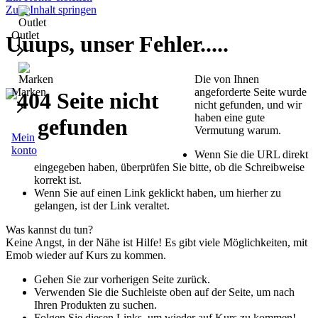
Zum Inhalt springen
Outlet
Uuups, unser Fehler.....
Die von Ihnen
angeforderte Seite wurde
Marken
nicht gefunden, und wir
haben eine gute
Vermutung warum.
Mein
konto
Wenn Sie die URL direkt
eingegeben haben, überprüfen Sie bitte, ob die Schreibweise
korrekt ist.
Wenn Sie auf einen Link geklickt haben, um hierher zu
gelangen, ist der Link veraltet.
Was kannst du tun?
Keine Angst, in der Nähe ist Hilfe! Es gibt viele Möglichkeiten, mit
Emob wieder auf Kurs zu kommen.
Gehen Sie zur vorherigen Seite zurück.
Verwenden Sie die Suchleiste oben auf der Seite, um nach
Ihren Produkten zu suchen.
Folgen Sie diesen Links, um wieder auf Kurs zu kommen!