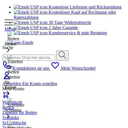
Kostenlose Lieferung und Rücksendung
Kostenloser Kauf auf Rechnung oder
Ratenzahlung
30 Tage Widerrufsrecht
2 Jahre Garantie
Menu
Kundenservice & gute Beratung
Betten
Suche
Kontaktieren sie uns
Mein Wunschzettel
Zubehör
für
Anmelden
Ein Konto erstellen
Betten
Mein Konto
Warenkorb
Betten
Schränke
Zubehör für Betten
Schränke
Schreibtische
Tische