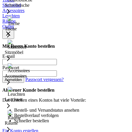
Sitzmöbel
Schreibtische
Accessoires
Leuchten
Räume
Outlet
Tische
Mit Ihrem Konto bestellen
Sitzmöbel
E-mail
Passwort
Accessoires
Passwort vergessen?
Anmelden
Als neuer Kunde bestellen
Leuchten
Das Erstellen eines Kontos hat viele Vorteile:
Bestell- und Versandstatus ansehen
Bestellverlauf verfolgen
Schneller bestellen
Räume
Ein Konto erstellen