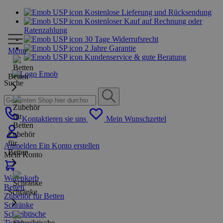
Kostenlose Lieferung und Rücksendung
Kostenloser Kauf auf Rechnung oder
Ratenzahlung
30 Tage Widerrufsrecht
2 Jahre Garantie
Menu
Kundenservice & gute Beratung
Betten
Suche
Kontaktieren sie uns
Mein Wunschzettel
Zubehör
für
Anmelden
Ein Konto erstellen
Betten
Mein Konto
Warenkorb
Betten
Schränke
Zubehör für Betten
Schränke
Schreibtische
Tische