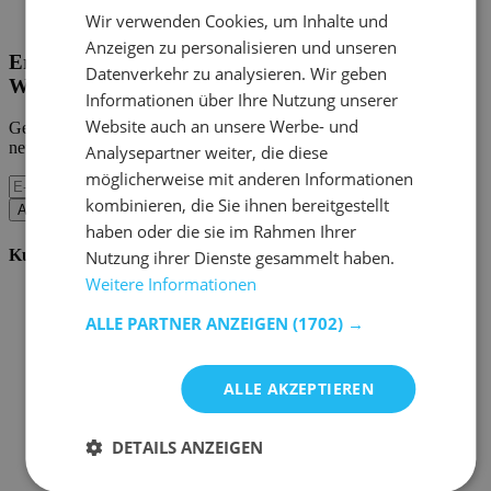
Home Emob
|
Mein Konto
Wir verwenden Cookies, um Inhalte und
Anzeigen zu personalisieren und unseren
Erhalten Sie unsere neuen Kollektionen und
Datenverkehr zu analysieren. Wir geben
Werbeaktionen.
Informationen über Ihre Nutzung unserer
Website auch an unsere Werbe- und
Geben Sie uns Ihre E-Mail und Sie werden monatlich über die
neuesten Ereignisse informiert.
Analysepartner weiter, die diese
möglicherweise mit anderen Informationen
kombinieren, die Sie ihnen bereitgestellt
Abonnieren
haben oder die sie im Rahmen Ihrer
Kundenservice
Nutzung ihrer Dienste gesammelt haben.
Weitere Informationen
Bestellen bei Emob
Zahlungsmöglichkeiten
ALLE PARTNER ANZEIGEN
(1702) →
Versand und Lieferung
Service und Garantie
Stornieren oder retournieren
ALLE AKZEPTIEREN
Beschwerde
Tipps zur Montage
Pflegehinweise
DETAILS ANZEIGEN
Paswort Vergessen?
FAQ