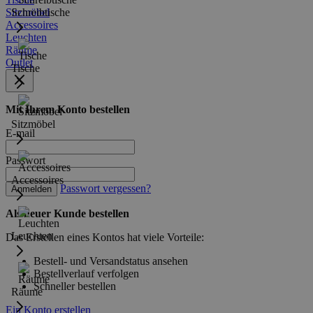
Sitzmöbel
Schreibtische
Accessoires
Leuchten
Räume
Outlet
Tische
Mit Ihrem Konto bestellen
Sitzmöbel
E-mail
Passwort
Accessoires
Passwort vergessen?
Anmelden
Als neuer Kunde bestellen
Leuchten
Das Erstellen eines Kontos hat viele Vorteile:
Bestell- und Versandstatus ansehen
Bestellverlauf verfolgen
Schneller bestellen
Räume
Ein Konto erstellen