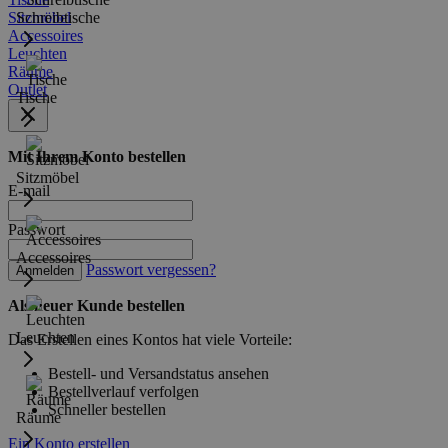
Sitzmöbel
Schreibtische
Accessoires
Leuchten
Räume
Outlet
Tische
Mit Ihrem Konto bestellen
Sitzmöbel
E-mail
Passwort
Accessoires
Passwort vergessen?
Anmelden
Als neuer Kunde bestellen
Leuchten
Das Erstellen eines Kontos hat viele Vorteile:
Bestell- und Versandstatus ansehen
Bestellverlauf verfolgen
Schneller bestellen
Räume
Ein Konto erstellen