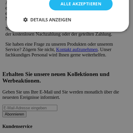
Außerdem profitieren Sie von 60 Tagen Rückgaberecht und
ALLE AKZEPTIEREN
einer 2-Jahres-Garantie auf alle Möbel. Neu bei Emob und
einzigartig in der Branche ist die Möglichkeit der kostenlosen
Nachzahlung oder der geteilten Zahlung.
DETAILS ANZEIGEN
Neu bei Emob und einzigartig in der Branche ist die Möglichkeit
der kostenlosen Nachzahlung oder der geteilten Zahlung.
Sie haben eine Frage zu unseren Produkten oder unserem
Service? Zögern Sie nicht,
Kontakt aufzunehmen
. Unser
fachkundiges Personal wird Ihnen gerne weiterhelfen.
Erhalten Sie unsere neuen Kollektionen und
Werbeaktionen.
Geben Sie uns Ihre E-Mail und Sie werden monatlich über die
neuesten Ereignisse informiert.
Abonnieren
Kundenservice