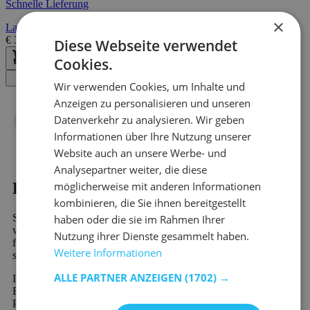
Schnelle Lieferung
×
Lagerregal Mega 4 Fächer - Beton
€
35,40
€
177,00
Diese Webseite verwendet
Cookies.
Filter
Wir verwenden Cookies, um Inhalte und
Anzeigen zu personalisieren und unseren
Datenverkehr zu analysieren. Wir geben
Informationen über Ihre Nutzung unserer
Website auch an unsere Werbe- und
Analysepartner weiter, die diese
möglicherweise mit anderen Informationen
Kaufen?
kombinieren, die Sie ihnen bereitgestellt
Sind Sie auf der Suche nach Kubusregale - Betonlook? Dann
haben oder die sie im Rahmen Ihrer
werden Sie bei Emob, Ihrem Online-Möbelshop, garantiert
Nutzung ihrer Dienste gesammelt haben.
finden. In unserem riesigen Sortiment finden Sie mehr als 10.000
Weitere Informationen
schöne Möbel und stimmungsvolle Wohndekorationsprodukte.
ALLE PARTNER ANZEIGEN
(1702) →
Ihr neues Lieblingsprodukt aus der Kategorie Kubusregale -
Betonlook wird schnell und preiswert verschickt. Viele unserer
Produkte sind sofort verfügbar und werden schnell geliefert.