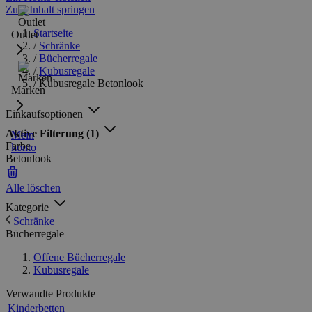
Zum Inhalt springen
Startseite
Outlet
/
Schränke
/
Bücherregale
/
Kubusregale
/
Kubusregale Betonlook
Marken
Einkaufsoptionen
Aktive Filterung
(1)
Mein
Farbe
konto
Betonlook
Alle löschen
Kategorie
Schränke
Bücherregale
Offene Bücherregale
Kubusregale
Verwandte Produkte
Kinderbetten