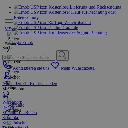
Kostenlose Lieferung und Rücksendung
Kostenloser Kauf auf Rechnung oder
Ratenzahlung
30 Tage Widerrufsrecht
2 Jahre Garantie
Menu
Kundenservice & gute Beratung
Betten
Suche
Kontaktieren sie uns
Mein Wunschzettel
Zubehör
für
Anmelden
Ein Konto erstellen
Betten
Mein Konto
Warenkorb
Betten
Schränke
Zubehör für Betten
Schränke
Schreibtische
Tische