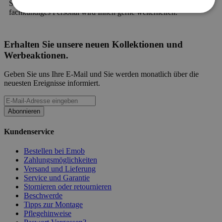
Service? Zögern Sie nicht,
Kontakt aufzunehmen
. Unser
fachkundiges Personal wird Ihnen gerne weiterhelfen.
Erhalten Sie unsere neuen Kollektionen und
Werbeaktionen.
Geben Sie uns Ihre E-Mail und Sie werden monatlich über die
neuesten Ereignisse informiert.
Abonnieren
Kundenservice
Bestellen bei Emob
Zahlungsmöglichkeiten
Versand und Lieferung
Service und Garantie
Stornieren oder retournieren
Beschwerde
Tipps zur Montage
Pflegehinweise