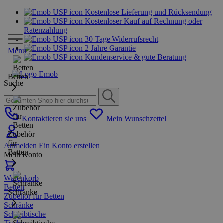
Kostenlose Lieferung und Rücksendung
Kostenloser Kauf auf Rechnung oder
Ratenzahlung
30 Tage Widerrufsrecht
2 Jahre Garantie
Menu
Kundenservice & gute Beratung
Betten
Suche
Kontaktieren sie uns
Mein Wunschzettel
Zubehör
für
Anmelden
Ein Konto erstellen
Betten
Mein Konto
Warenkorb
Betten
Schränke
Zubehör für Betten
Schränke
Schreibtische
Tische