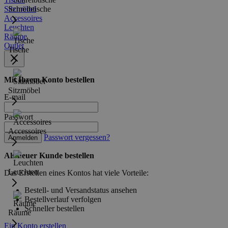
Sitzmöbel
Schreibtische
Accessoires
Leuchten
Räume
Outlet
Tische
Mit Ihrem Konto bestellen
Sitzmöbel
E-mail
Passwort
Accessoires
Passwort vergessen?
Anmelden
Als neuer Kunde bestellen
Leuchten
Das Erstellen eines Kontos hat viele Vorteile:
Bestell- und Versandstatus ansehen
Bestellverlauf verfolgen
Schneller bestellen
Räume
Ein Konto erstellen