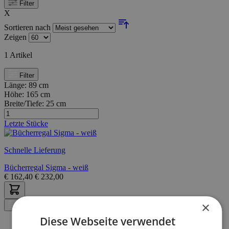
Filter
X
Sortieren nach
Zeigen
1
Artikel
Filter
Länge:
89 cm
Höhe:
165 cm
Breite/Tiefe:
25 cm
Letzte Stücke
Schnelle Lieferung
Bücherregal Sigma - weiß
€
162,40
€
232,00
×
Filter
Diese Webseite verwendet