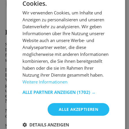
Cookies.
Wir verwenden Cookies, um Inhalte und
Anzeigen zu personalisieren und unseren
Datenverkehr zu analysieren. Wir geben
Kaufen?
Informationen über Ihre Nutzung unserer
Website auch an unsere Werbe- und
Sind Sie auf der Suche nach Offene Bücherregale - design?
Analysepartner weiter, die diese
Dann werden Sie bei Emob, Ihrem Online-Möbelshop, garantiert
möglicherweise mit anderen Informationen
finden. In unserem riesigen Sortiment finden Sie mehr als 10.000
schöne Möbel und stimmungsvolle Wohndekorationsprodukte.
kombinieren, die Sie ihnen bereitgestellt
haben oder die sie im Rahmen Ihrer
Ihr neues Lieblingsprodukt aus der Kategorie Offene
Nutzung ihrer Dienste gesammelt haben.
Bücherregale - design wird schnell und preiswert verschickt.
Viele unserer Produkte sind sofort verfügbar und werden schnell
Weitere Informationen
geliefert. Außerdem profitieren Sie von 60 Tagen Rückgaberecht
und einer 2-Jahres-Garantie auf alle Möbel. Neu bei Emob und
ALLE PARTNER ANZEIGEN
(1702) →
einzigartig in der Branche ist die Möglichkeit der kostenlosen
Nachzahlung oder der geteilten Zahlung.
ALLE AKZEPTIEREN
Neu bei Emob und einzigartig in der Branche ist die Möglichkeit
der kostenlosen Nachzahlung oder der geteilten Zahlung.
DETAILS ANZEIGEN
Sie haben eine Frage zu unseren Produkten oder unserem