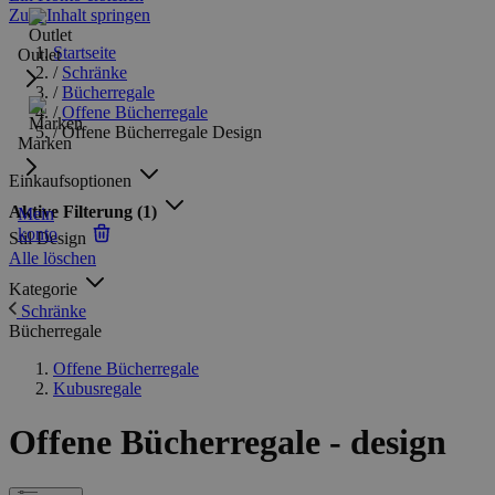
Zum Inhalt springen
Startseite
Outlet
/
Schränke
/
Bücherregale
/
Offene Bücherregale
/
Offene Bücherregale Design
Marken
Einkaufsoptionen
Aktive Filterung
(1)
Mein
konto
Stil
Design
Alle löschen
Kategorie
Schränke
Bücherregale
Offene Bücherregale
Kubusregale
Offene Bücherregale - design