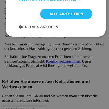
Wohndekorationsprodukte.
Ihr neues Lieblingsprodukt aus der Kategorie Bücherschränke
ALLE AKZEPTIEREN
für Kinder - Keine Türen wird schnell und preiswert verschickt.
Viele unserer Produkte sind sofort verfügbar und werden schnell
geliefert. Außerdem profitieren Sie von 60 Tagen Rückgaberecht
DETAILS ANZEIGEN
und einer 2-Jahres-Garantie auf alle Möbel. Neu bei Emob und
einzigartig in der Branche ist die Möglichkeit der kostenlosen
Nachzahlung oder der geteilten Zahlung.
Neu bei Emob und einzigartig in der Branche ist die Möglichkeit
der kostenlosen Nachzahlung oder der geteilten Zahlung.
Sie haben eine Frage zu unseren Produkten oder unserem
Service? Zögern Sie nicht,
Kontakt aufzunehmen
. Unser
fachkundiges Personal wird Ihnen gerne weiterhelfen.
Erhalten Sie unsere neuen Kollektionen und
Werbeaktionen.
Geben Sie uns Ihre E-Mail und Sie werden monatlich über die
neuesten Ereignisse informiert.