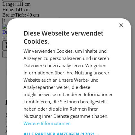
Länge:
111 cm
Höhe:
141 cm
Breite/Tiefe:
40 cm
×
Diese Webseite verwendet
Dallas Bücherregal - 111x40x141cm - Kiefer massiv - anthrazit
€
135,00
€
205,00
Cookies.
Wir verwenden Cookies, um Inhalte und
Filter
Anzeigen zu personalisieren und unseren
Datenverkehr zu analysieren. Wir geben
Informationen über Ihre Nutzung unserer
Website auch an unsere Werbe- und
Analysepartner weiter, die diese
möglicherweise mit anderen Informationen
Kaufen?
kombinieren, die Sie ihnen bereitgestellt
haben oder die sie im Rahmen Ihrer
Sind Sie auf der Suche nach Bücherschränke für Kinder - Keine
Nutzung ihrer Dienste gesammelt haben.
Türen? Dann werden Sie bei Emob, Ihrem Online-Möbelshop,
Weitere Informationen
garantiert finden. In unserem riesigen Sortiment finden Sie mehr
als 10.000 schöne Möbel und stimmungsvolle
ALLE PARTNER ANZEIGEN
(1702) →