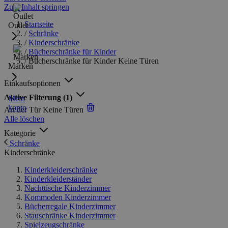
Zum Inhalt springen
Startseite
Outlet
/
Schränke
/
Kinderschränke
/
Bücherschränke für Kinder
/
Bücherschränke für Kinder Keine Türen
Marken
Einkaufsoptionen
Aktive Filterung
(1)
Mein
konto
Art der Tür
Keine Türen
Alle löschen
Kategorie
Schränke
Kinderschränke
Kinderkleiderschränke
Kinderkleiderständer
Nachttische Kinderzimmer
Kommoden Kinderzimmer
Bücherregale Kinderzimmer
Stauschränke Kinderzimmer
Spielzeugschränke