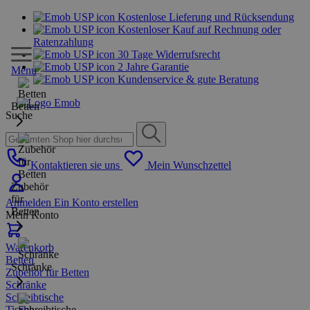
Kostenlose Lieferung und Rücksendung
Kostenloser Kauf auf Rechnung oder
Ratenzahlung
30 Tage Widerrufsrecht
2 Jahre Garantie
Menu
Kundenservice & gute Beratung
Betten
Suche
Kontaktieren sie uns
Mein Wunschzettel
Zubehör
für
Anmelden
Ein Konto erstellen
Betten
Mein Konto
Warenkorb
Betten
Schränke
Zubehör für Betten
Schränke
Schreibtische
Tische