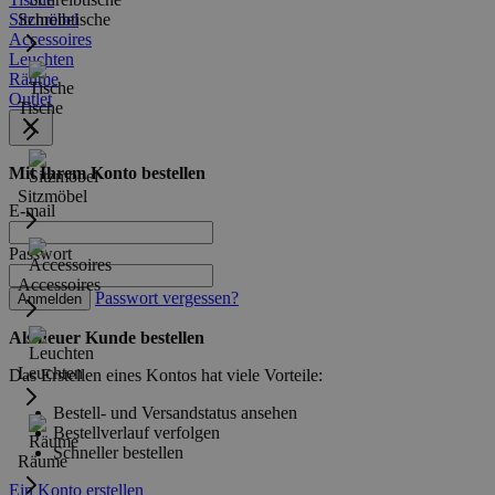
Sitzmöbel
Schreibtische
Accessoires
Leuchten
Räume
Outlet
Tische
Mit Ihrem Konto bestellen
Sitzmöbel
E-mail
Passwort
Accessoires
Passwort vergessen?
Anmelden
Als neuer Kunde bestellen
Leuchten
Das Erstellen eines Kontos hat viele Vorteile:
Bestell- und Versandstatus ansehen
Bestellverlauf verfolgen
Schneller bestellen
Räume
Ein Konto erstellen