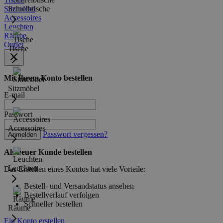
Sitzmöbel
Schreibtische
Accessoires
Leuchten
Räume
Outlet
Tische
Mit Ihrem Konto bestellen
Sitzmöbel
E-mail
Passwort
Accessoires
Passwort vergessen?
Anmelden
Als neuer Kunde bestellen
Leuchten
Das Erstellen eines Kontos hat viele Vorteile:
Bestell- und Versandstatus ansehen
Bestellverlauf verfolgen
Schneller bestellen
Räume
Ein Konto erstellen