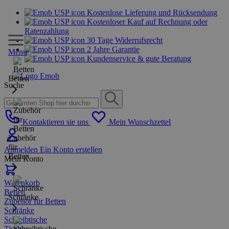
Kostenlose Lieferung und Rücksendung
Kostenloser Kauf auf Rechnung oder
Ratenzahlung
30 Tage Widerrufsrecht
2 Jahre Garantie
Menu
Kundenservice & gute Beratung
Betten
Suche
Kontaktieren sie uns
Mein Wunschzettel
Zubehör
für
Anmelden
Ein Konto erstellen
Betten
Mein Konto
Warenkorb
Betten
Schränke
Zubehör für Betten
Schränke
Schreibtische
Tische