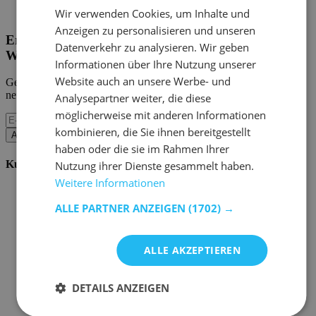
Home Emob
|
Mein Konto
Wir verwenden Cookies, um Inhalte und
Anzeigen zu personalisieren und unseren
Erhalten Sie unsere neuen Kollektionen und
Datenverkehr zu analysieren. Wir geben
Werbeaktionen.
Informationen über Ihre Nutzung unserer
Website auch an unsere Werbe- und
Geben Sie uns Ihre E-Mail und Sie werden monatlich über die
neuesten Ereignisse informiert.
Analysepartner weiter, die diese
möglicherweise mit anderen Informationen
kombinieren, die Sie ihnen bereitgestellt
Abonnieren
haben oder die sie im Rahmen Ihrer
Kundenservice
Nutzung ihrer Dienste gesammelt haben.
Weitere Informationen
Bestellen bei Emob
Zahlungsmöglichkeiten
ALLE PARTNER ANZEIGEN
(1702) →
Versand und Lieferung
Service und Garantie
Stornieren oder retournieren
ALLE AKZEPTIEREN
Beschwerde
Tipps zur Montage
Pflegehinweise
DETAILS ANZEIGEN
Paswort Vergessen?
FAQ