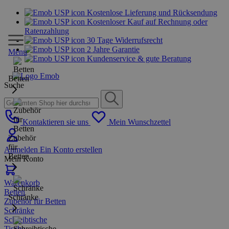
Kostenlose Lieferung und Rücksendung
Kostenloser Kauf auf Rechnung oder
Ratenzahlung
30 Tage Widerrufsrecht
2 Jahre Garantie
Menu
Kundenservice & gute Beratung
Betten
Suche
Kontaktieren sie uns
Mein Wunschzettel
Zubehör
für
Anmelden
Ein Konto erstellen
Betten
Mein Konto
Warenkorb
Betten
Schränke
Zubehör für Betten
Schränke
Schreibtische
Tische