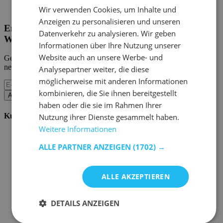
Home Emob
|
Mein Konto
Wir verwenden Cookies, um Inhalte und
Anzeigen zu personalisieren und unseren
Erhalten Sie unsere neuen Kollektionen und
Datenverkehr zu analysieren. Wir geben
Werbeaktionen.
Informationen über Ihre Nutzung unserer
Website auch an unsere Werbe- und
Geben Sie uns Ihre E-Mail und Sie werden monatlich über die
neuesten Ereignisse informiert.
Analysepartner weiter, die diese
möglicherweise mit anderen Informationen
kombinieren, die Sie ihnen bereitgestellt
Abonnieren
haben oder die sie im Rahmen Ihrer
Kundenservice
Nutzung ihrer Dienste gesammelt haben.
Weitere Informationen
Bestellen bei Emob
Zahlungsmöglichkeiten
ALLE PARTNER ANZEIGEN
(1702) →
Versand und Lieferung
Service und Garantie
Stornieren oder retournieren
ALLE AKZEPTIEREN
Beschwerde
Tipps zur Montage
Pflegehinweise
DETAILS ANZEIGEN
Paswort Vergessen?
FAQ