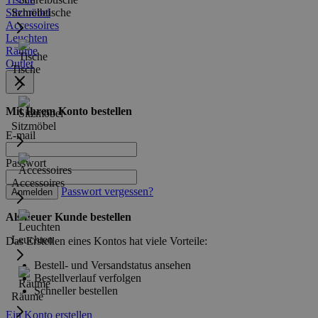
Sitzmöbel
Schreibtische
Accessoires
Leuchten
Räume
Outlet
Tische
Mit Ihrem Konto bestellen
Sitzmöbel
E-mail
Passwort
Accessoires
Passwort vergessen?
Anmelden
Als neuer Kunde bestellen
Leuchten
Das Erstellen eines Kontos hat viele Vorteile:
Bestell- und Versandstatus ansehen
Bestellverlauf verfolgen
Schneller bestellen
Räume
Ein Konto erstellen