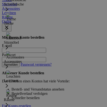
Sitzmöbel
Schreibtische
Accessoires
Leuchten
Räume
Outlet
Tische
Mit Ihrem Konto bestellen
Sitzmöbel
E-mail
Passwort
Accessoires
Passwort vergessen?
Anmelden
Als neuer Kunde bestellen
Leuchten
Das Erstellen eines Kontos hat viele Vorteile:
Bestell- und Versandstatus ansehen
Bestellverlauf verfolgen
Schneller bestellen
Räume
Ein Konto erstellen