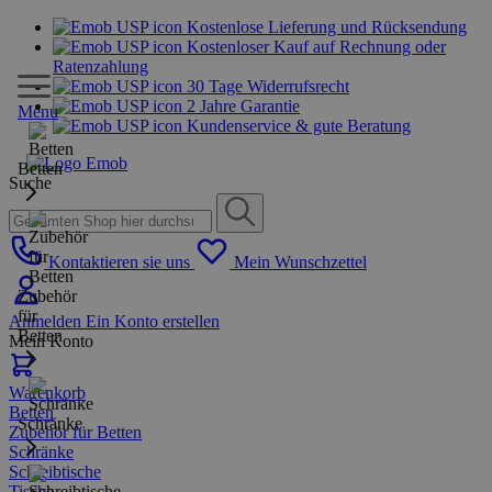
Kostenlose Lieferung und Rücksendung
Kostenloser Kauf auf Rechnung oder
Ratenzahlung
30 Tage Widerrufsrecht
2 Jahre Garantie
Menu
Kundenservice & gute Beratung
Betten
Suche
Kontaktieren sie uns
Mein Wunschzettel
Zubehör
für
Anmelden
Ein Konto erstellen
Betten
Mein Konto
Warenkorb
Betten
Schränke
Zubehör für Betten
Schränke
Schreibtische
Tische