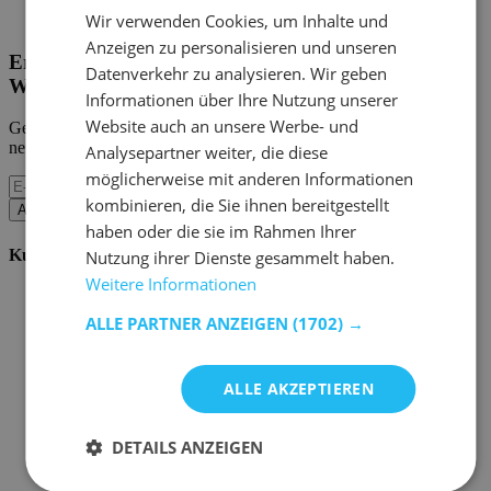
Home Emob
|
Mein Konto
Wir verwenden Cookies, um Inhalte und
Anzeigen zu personalisieren und unseren
Erhalten Sie unsere neuen Kollektionen und
Datenverkehr zu analysieren. Wir geben
Werbeaktionen.
Informationen über Ihre Nutzung unserer
Website auch an unsere Werbe- und
Geben Sie uns Ihre E-Mail und Sie werden monatlich über die
neuesten Ereignisse informiert.
Analysepartner weiter, die diese
möglicherweise mit anderen Informationen
kombinieren, die Sie ihnen bereitgestellt
Abonnieren
haben oder die sie im Rahmen Ihrer
Kundenservice
Nutzung ihrer Dienste gesammelt haben.
Weitere Informationen
Bestellen bei Emob
Zahlungsmöglichkeiten
ALLE PARTNER ANZEIGEN
(1702) →
Versand und Lieferung
Service und Garantie
Stornieren oder retournieren
ALLE AKZEPTIEREN
Beschwerde
Tipps zur Montage
Pflegehinweise
DETAILS ANZEIGEN
Paswort Vergessen?
FAQ