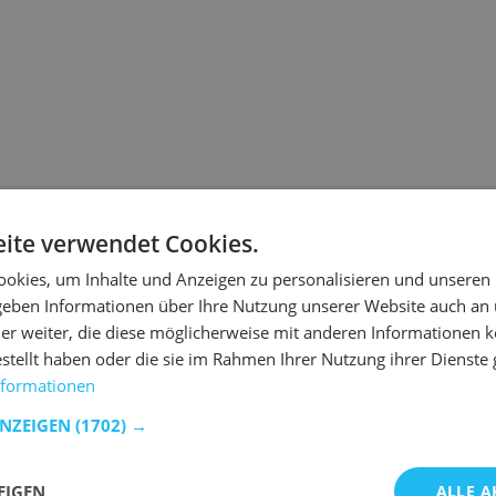
Die von Ihnen angeforderte
ite verwendet Cookies.
warum.
okies, um Inhalte und Anzeigen zu personalisieren und unseren
Wenn Sie die URL direkt ei
 geben Informationen über Ihre Nutzung unserer Website auch an
ist.
er weiter, die diese möglicherweise mit anderen Informationen k
 ist der Link veraltet.
estellt haben oder die sie im Rahmen Ihrer Nutzung ihrer Dienst
nformationen
t Emob wieder auf Kurs zu kommen.
ANZEIGEN
(1702) →
n Produkten zu suchen.
EIGEN
ALLE A