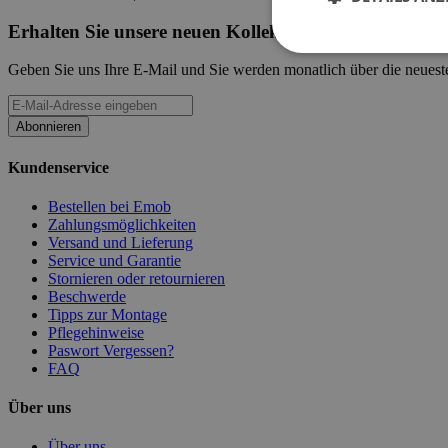
Erhalten Sie unsere neuen Kollektionen und Werbeak
Geben Sie uns Ihre E-Mail und Sie werden monatlich über die neueste
Abonnieren
Kundenservice
Bestellen bei Emob
Zahlungsmöglichkeiten
Versand und Lieferung
Service und Garantie
Stornieren oder retournieren
Beschwerde
Tipps zur Montage
Pflegehinweise
Paswort Vergessen?
FAQ
Über uns
Über uns