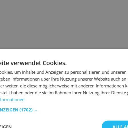
Die von Ihnen angeforderte
ite verwendet Cookies.
warum.
okies, um Inhalte und Anzeigen zu personalisieren und unseren
Wenn Sie die URL direkt ei
 geben Informationen über Ihre Nutzung unserer Website auch an
ist.
er weiter, die diese möglicherweise mit anderen Informationen k
 ist der Link veraltet.
estellt haben oder die sie im Rahmen Ihrer Nutzung ihrer Dienst
nformationen
t Emob wieder auf Kurs zu kommen.
ANZEIGEN
(1702) →
n Produkten zu suchen.
EIGEN
ALLE A