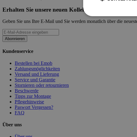
Erhalten Sie unsere neuen Kollektionen und Werbeak
Geben Sie uns Ihre E-Mail und Sie werden monatlich über die neueste
Abonnieren
Kundenservice
Bestellen bei Emob
Zahlungsmöglichkeiten
Versand und Lieferung
Service und Garantie
Stornieren oder retournieren
Beschwerde
Tipps zur Montage
Pflegehinweise
Paswort Vergessen?
FAQ
Über uns
Über uns