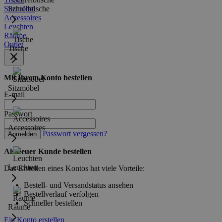
Sitzmöbel
Schreibtische
Accessoires
Leuchten
Räume
Outlet
Tische
Mit Ihrem Konto bestellen
Sitzmöbel
E-mail
Passwort
Accessoires
Passwort vergessen?
Anmelden
Als neuer Kunde bestellen
Leuchten
Das Erstellen eines Kontos hat viele Vorteile:
Bestell- und Versandstatus ansehen
Bestellverlauf verfolgen
Schneller bestellen
Räume
Ein Konto erstellen