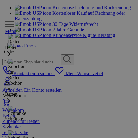
Kostenlose Lieferung und Rücksendung
Kostenloser Kauf auf Rechnung oder
Ratenzahlung
30 Tage Widerrufsrecht
2 Jahre Garantie
Menu
Kundenservice & gute Beratung
Betten
Suche
Kontaktieren sie uns
Mein Wunschzettel
Zubehör
für
Anmelden
Ein Konto erstellen
Betten
Mein Konto
Warenkorb
Betten
Schränke
Zubehör für Betten
Schränke
Schreibtische
Tische