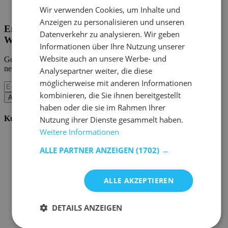
Home Emob
|
Mein Konto
Wir verwenden Cookies, um Inhalte und
Anzeigen zu personalisieren und unseren
Erhalten Sie unsere neuen Kollektionen und
Datenverkehr zu analysieren. Wir geben
Werbeaktionen.
Informationen über Ihre Nutzung unserer
Website auch an unsere Werbe- und
Geben Sie uns Ihre E-Mail und Sie werden monatlich über die
neuesten Ereignisse informiert.
Analysepartner weiter, die diese
möglicherweise mit anderen Informationen
kombinieren, die Sie ihnen bereitgestellt
Abonnieren
haben oder die sie im Rahmen Ihrer
Kundenservice
Nutzung ihrer Dienste gesammelt haben.
Weitere Informationen
Bestellen bei Emob
Zahlungsmöglichkeiten
ALLE PARTNER ANZEIGEN
(1702) →
Versand und Lieferung
Service und Garantie
Stornieren oder retournieren
ALLE AKZEPTIEREN
Beschwerde
Tipps zur Montage
Pflegehinweise
DETAILS ANZEIGEN
Paswort Vergessen?
FAQ