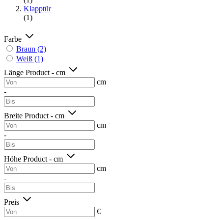
Klapptür
(1)
Farbe
Braun
(2)
Weiß
(1)
Länge Product - cm
cm
-
Breite Product - cm
cm
-
Höhe Product - cm
cm
-
Preis
€