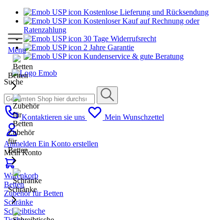
Kostenlose Lieferung und Rücksendung
Kostenloser Kauf auf Rechnung oder
Ratenzahlung
30 Tage Widerrufsrecht
2 Jahre Garantie
Menu
Kundenservice & gute Beratung
Betten
Suche
Kontaktieren sie uns
Mein Wunschzettel
Zubehör
für
Anmelden
Ein Konto erstellen
Betten
Mein Konto
Warenkorb
Betten
Schränke
Zubehör für Betten
Schränke
Schreibtische
Tische