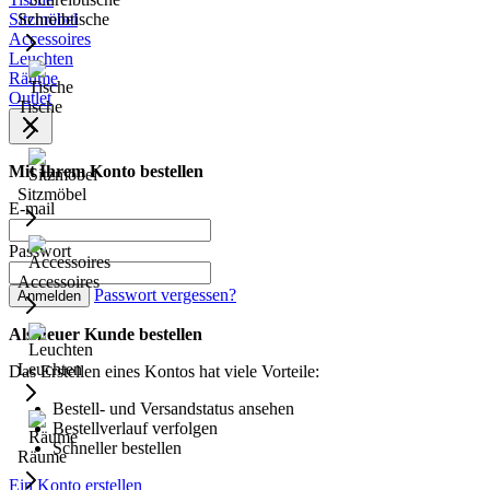
Sitzmöbel
Schreibtische
Accessoires
Leuchten
Räume
Outlet
Tische
Mit Ihrem Konto bestellen
Sitzmöbel
E-mail
Passwort
Accessoires
Passwort vergessen?
Anmelden
Als neuer Kunde bestellen
Leuchten
Das Erstellen eines Kontos hat viele Vorteile:
Bestell- und Versandstatus ansehen
Bestellverlauf verfolgen
Schneller bestellen
Räume
Ein Konto erstellen