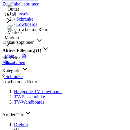
Zum Inhalt springen
Startseite
Outlet
/
Schränke
/
Lowboards
/
Lowboards Retro
Marken
Einkaufsoptionen
Aktive Filterung
(1)
Mein
Stil
Retro
konto
Alle löschen
Kategorie
Schränke
Lowboards - Retro
Hängende TV-Lowboards
TV-Eckschränke
TV-Wandboards
Art der Tür
Drehtür
(1)