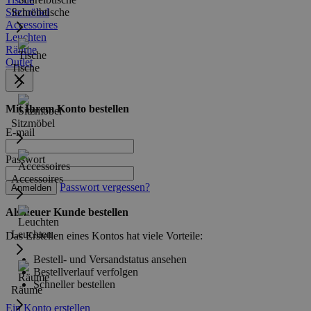
Sitzmöbel
Schreibtische
Accessoires
Leuchten
Räume
Outlet
Tische
Mit Ihrem Konto bestellen
Sitzmöbel
E-mail
Passwort
Accessoires
Passwort vergessen?
Anmelden
Als neuer Kunde bestellen
Leuchten
Das Erstellen eines Kontos hat viele Vorteile:
Bestell- und Versandstatus ansehen
Bestellverlauf verfolgen
Schneller bestellen
Räume
Ein Konto erstellen