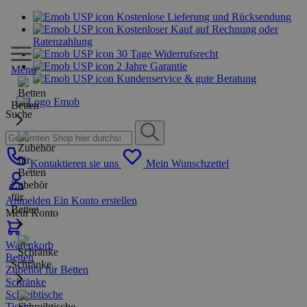
Kostenlose Lieferung und Rücksendung
Kostenloser Kauf auf Rechnung oder
Ratenzahlung
30 Tage Widerrufsrecht
2 Jahre Garantie
Menu
Kundenservice & gute Beratung
Betten
Suche
Kontaktieren sie uns
Mein Wunschzettel
Zubehör
für
Anmelden
Ein Konto erstellen
Betten
Mein Konto
Warenkorb
Betten
Schränke
Zubehör für Betten
Schränke
Schreibtische
Tische