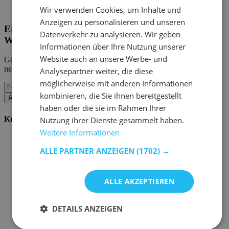
Home Emob
|
Mein Konto
Wir verwenden Cookies, um Inhalte und
Anzeigen zu personalisieren und unseren
Erhalten Sie unsere neuen Kollektionen und
Datenverkehr zu analysieren. Wir geben
Werbeaktionen.
Informationen über Ihre Nutzung unserer
Website auch an unsere Werbe- und
Geben Sie uns Ihre E-Mail und Sie werden monatlich über die
neuesten Ereignisse informiert.
Analysepartner weiter, die diese
möglicherweise mit anderen Informationen
kombinieren, die Sie ihnen bereitgestellt
Abonnieren
haben oder die sie im Rahmen Ihrer
Kundenservice
Nutzung ihrer Dienste gesammelt haben.
Weitere Informationen
Bestellen bei Emob
Zahlungsmöglichkeiten
ALLE PARTNER ANZEIGEN
(1702) →
Versand und Lieferung
Service und Garantie
Stornieren oder retournieren
ALLE AKZEPTIEREN
Beschwerde
Tipps zur Montage
Pflegehinweise
DETAILS ANZEIGEN
Paswort Vergessen?
FAQ